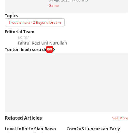
04 Agu 2025, 17:00 WIB
Game
Topics
Troublemaker 2 Beyond Dream
Editorial Team
Editor
Fahrul Razi Uni Nurullah
Tonton lebih seru di
Related Articles
See More
Level Infinite Siap Bawa
Com2uS Luncurkan Early
R