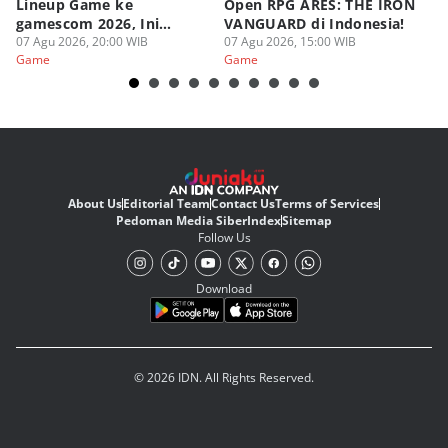
Lineup Game ke
Open RPG ARES: THE IRON
Zo
gamescom 2026, Ini
VANGUARD di Indonesia!
Ke
Judulnya!
07 Agu 2026, 20:00 WIB
07 Agu 2026, 15:00 WIB
07
Game
Game
G
About Us
Editorial Team
Contact Us
Terms of Services
Pedoman Media Siber
Index
Sitemap
Follow Us
Download
© 2026 IDN. All Rights Reserved.