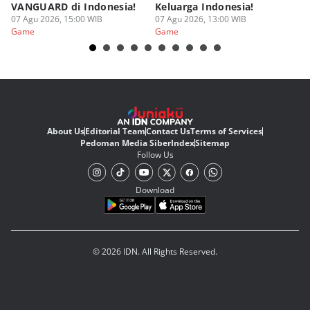
VANGUARD di Indonesia!
Keluarga Indonesia!
K
07 Agu 2026, 15:00 WIB
07 Agu 2026, 13:00 WIB
07
Game
Game
G
About Us
Editorial Team
Contact Us
Terms of Services
Pedoman Media Siber
Index
Sitemap
Follow Us
Download
© 2026 IDN. All Rights Reserved.