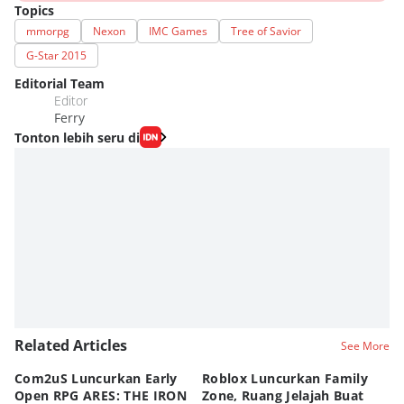
Topics
mmorpg
Nexon
IMC Games
Tree of Savior
G-Star 2015
Editorial Team
Editor
Ferry
Tonton lebih seru di
Related Articles
See More
Com2uS Luncurkan Early
Roblox Luncurkan Family
Y
Open RPG ARES: THE IRON
Zone, Ruang Jelajah Buat
Ra