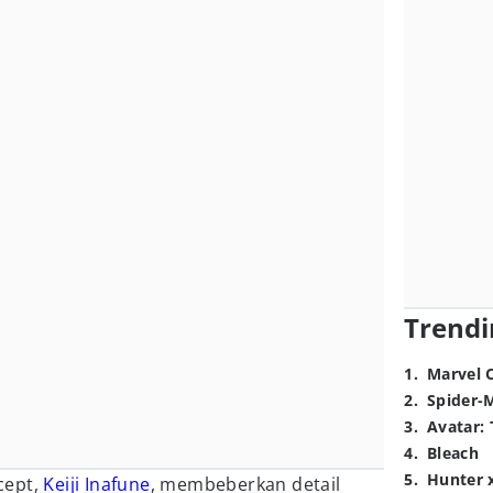
Trendi
1
.
Marvel 
2
.
Spider-
3
.
Avatar: 
4
.
Bleach
5
.
Hunter 
cept,
Keiji Inafune
, membeberkan detail