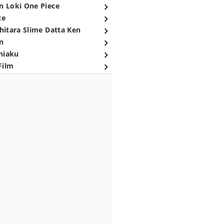
n Loki One Piece
ce
hitara Slime Datta Ken
n
niaku
Film