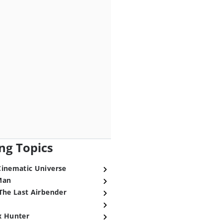
ng Topics
Cinematic Universe
Man
The Last Airbender
x Hunter