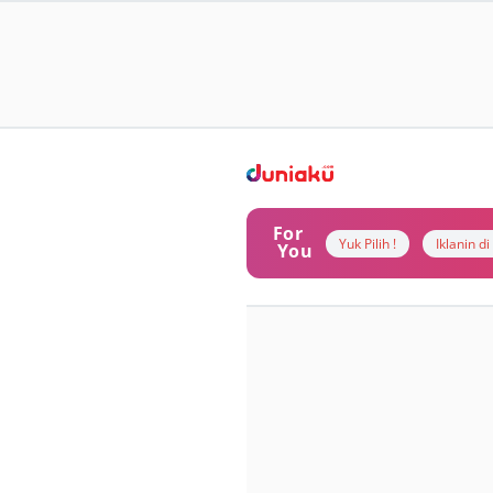
For
Yuk Pilih !
Iklanin d
You