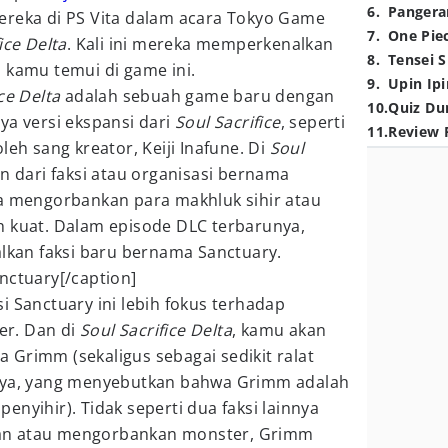
6
.
Pangera
ereka di PS Vita dalam acara Tokyo Game
7
.
One Pie
ice Delta
. Kali ini mereka memperkenalkan
8
.
Tensei S
 kamu temui di game ini.
9
.
Upin Ipi
ce Delta
adalah sebuah game baru dengan
10
.
Quiz Du
ya versi ekspansi dari
Soul Sacrifice
, seperti
11
.
Review 
leh sang kreator, Keiji Inafune. Di
Soul
n dari faksi atau organisasi bernama
na mengorbankan para makhluk sihir atau
h kuat. Dalam episode DLC terbarunya,
alkan faksi baru bernama Sanctuary.
nctuary[/caption]
i Sanctuary ini lebih fokus terhadap
r. Dan di
Soul Sacrifice Delta
, kamu akan
Grimm (sekaligus sebagai sedikit ralat
mnya, yang menyebutkan bahwa Grimm adalah
nyihir). Tidak seperti dua faksi lainnya
an atau mengorbankan monster, Grimm