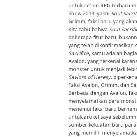
untuk action RPG terbaru m
Show 2013, yakni
Soul Sacrif
Grimm, faksi baru yang akan
Kita tahu bahwa
Soul Sacrifi
beberapa fitur baru, bukann
yang telah dikonfirmasikan o
Sacrifice
, kamu adalah bagia
Avalon, yang terkenal kare
monster untuk menjadi lebi
Saviors of Heresy
, diperken
Faksi Avalon, Grimm, dan Sa
Berbeda dengan Avalon, faks
menyelamatkan para monste
menemui faksi baru bernama 
untuk artikel saya sebelu
sumber kekuatan baru para pe
yang memilih menyelamatk