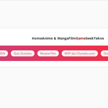
Home
Anime & Manga
Film
Game
Geek
Tekno
i IDN
Quiz Duniaku
Review Film
MVP dari Duniaku.com
On