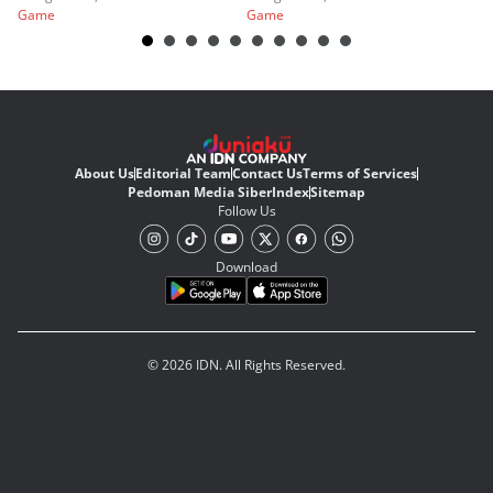
Game
Game
G
About Us
Editorial Team
Contact Us
Terms of Services
Pedoman Media Siber
Index
Sitemap
Follow Us
Download
© 2026 IDN. All Rights Reserved.