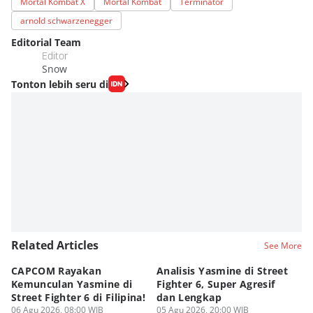
Mortal Kombat X
Mortal Kombat
Terminator
arnold schwarzenegger
Editorial Team
Editor
Snow
Tonton lebih seru di
Related Articles
See More
CAPCOM Rayakan
Analisis Yasmine di Street
ra
Kemunculan Yasmine di
Fighter 6, Super Agresif
W
Street Fighter 6 di Filipina!
dan Lengkap
Ho
06 Agu 2026, 08:00 WIB
05 Agu 2026, 20:00 WIB
20
03