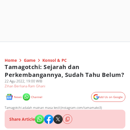
Home
Game
Konsol & PC
Tamagotchi: Sejarah dan
Perkembangannya, Sudah Tahu Belum?
22 Agu 2022, 19:00 WIB
Zihan Berliana Ram Ghani
News
Channel
Add Us on Google
Tamagotchi adalah mainan masa kecil (instagram.com/tamamako3)
Share Article