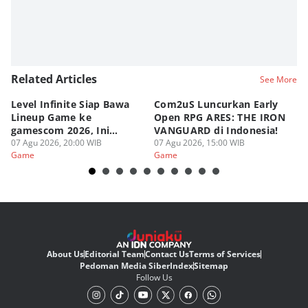
Related Articles
See More
Level Infinite Siap Bawa
Com2uS Luncurkan Early
R
Lineup Game ke
Open RPG ARES: THE IRON
Zo
gamescom 2026, Ini
VANGUARD di Indonesia!
Ke
Judulnya!
07 Agu 2026, 20:00 WIB
07 Agu 2026, 15:00 WIB
07
Game
Game
G
About Us
Editorial Team
Contact Us
Terms of Services
Pedoman Media Siber
Index
Sitemap
Follow Us