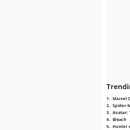
Trendi
1
.
Marvel 
2
.
Spider-
3
.
Avatar: 
4
.
Bleach
5
.
Hunter 