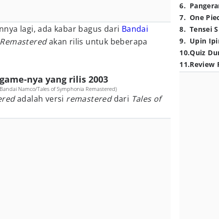
6
.
Pangera
7
.
One Pie
nya lagi, ada kabar bagus dari
Bandai
8
.
Tensei S
a Remastered
akan rilis untuk beberapa
9
.
Upin Ipi
10
.
Quiz Du
11
.
Review 
 game-nya yang rilis 2003
. Bandai Namco/Tales of Symphonia Remastered)
ered
adalah versi
remastered
dari
Tales of