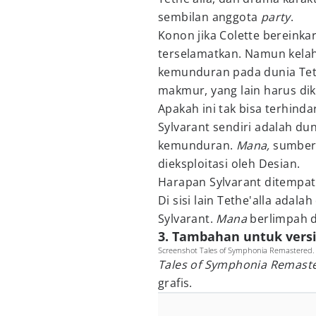
sembilan anggota
party
.
Konon jika Colette bereinka
terselamatkan. Namun kelahi
kemunduran pada dunia Tethe
makmur, yang lain harus di
Apakah ini tak bisa terhinda
Sylvarant sendiri adalah d
kemunduran.
Mana,
sumber 
dieksploitasi oleh Desian.
Harapan Sylvarant ditempat
Di sisi lain Tethe'alla adala
Sylvarant.
Mana
berlimpah d
3. Tambahan untuk versi
Screenshot Tales of Symphonia Remastered.
Tales of Symphonia Remast
grafis.