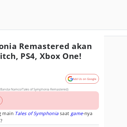
honia Remastered akan
itch, PS4, Xbox One!
Add Us on Google
k. Bandai Namco/Tales of Symphonia Remastered)
g main
Tales of Symphonia
saat
game
-nya
u?