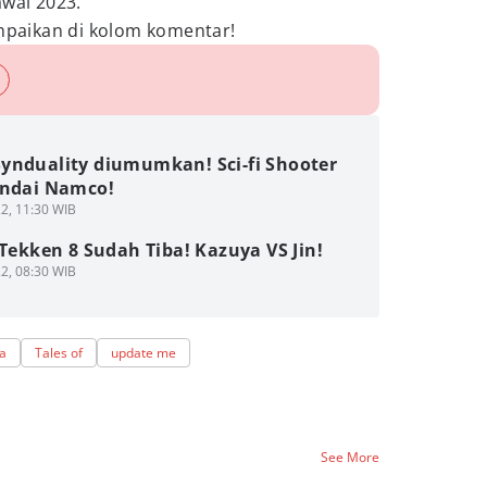
awal 2023.
paikan di kolom komentar!
ynduality diumumkan! Sci-fi Shooter
andai Namco!
2, 11:30 WIB
 Tekken 8 Sudah Tiba! Kazuya VS Jin!
2, 08:30 WIB
a
Tales of
update me
See More