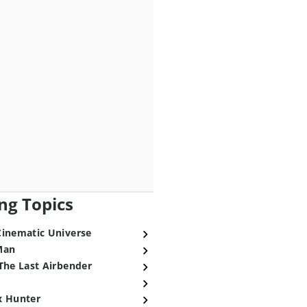
ng Topics
Cinematic Universe
Man
The Last Airbender
x Hunter