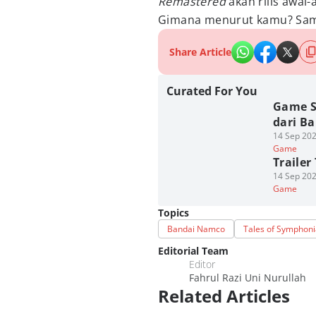
Remastered
akan rilis awal-
Gimana menurut kamu? Sam
Share Article
Curated For You
Game S
dari B
14 Sep 202
Game
Trailer
14 Sep 202
Game
Topics
Bandai Namco
Tales of Symphoni
Editorial Team
Editor
Fahrul Razi Uni Nurullah
Related Articles