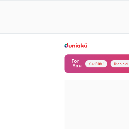
For
Yuk Pilih !
Iklanin d
You