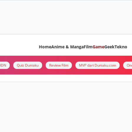
Home
Anime & Manga
Film
Game
Geek
Tekno
i IDN
Quiz Duniaku
Review Film
MVP dari Duniaku.com
On