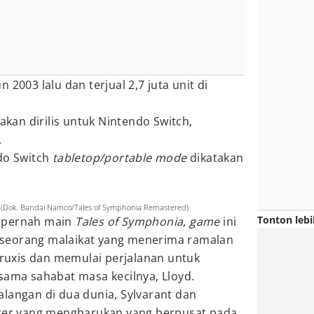
n 2003 lalu dan terjual 2,7 juta unit di
 akan dirilis untuk Nintendo Switch,
.
ndo Switch
tabletop/portable mode
dikatakan
 (Dok. Bandai Namco/Tales of Symphonia Remastered)
Tonton lebi
 pernah main
Tales of Symphonia
,
game
ini
ri seorang malaikat yang menerima ramalan
ruxis dan memulai perjalanan untuk
sama sahabat masa kecilnya, Lloyd.
langan di dua dunia, Sylvarant dan
kter yang mengharukan yang berpusat pada