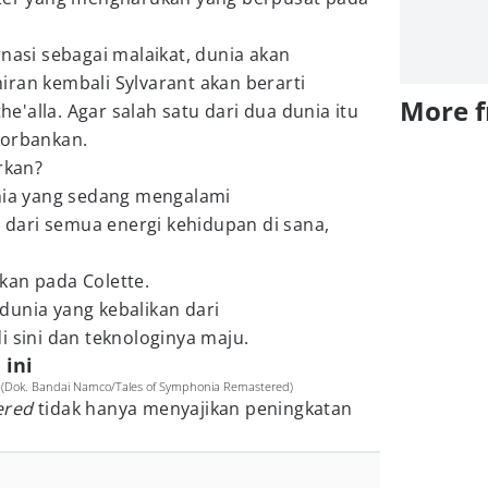
rnasi sebagai malaikat, dunia akan
ran kembali Sylvarant akan berarti
More 
'alla. Agar salah satu dari dua dunia itu
korbankan.
rkan?
unia yang sedang mengalami
dari semua energi kehidupan di sana,
kan pada Colette.
h dunia yang kebalikan dari
i sini dan teknologinya maju.
 ini
 (Dok. Bandai Namco/Tales of Symphonia Remastered)
ered
tidak hanya menyajikan peningkatan