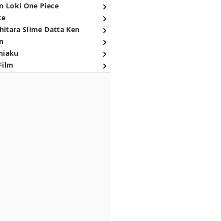
n Loki One Piece
ce
hitara Slime Datta Ken
n
niaku
Film