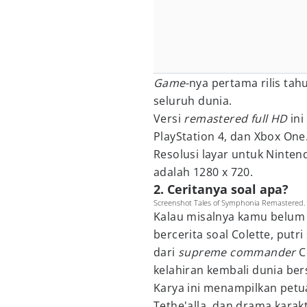
Game
-nya pertama rilis tahu
seluruh dunia.
Versi
remastered full HD
ini
PlayStation 4, dan Xbox One
Resolusi layar untuk Ninte
adalah 1280 x 720.
2. Ceritanya soal apa?
Screenshot Tales of Symphonia Remastered.
Kalau misalnya kamu belum
bercerita soal Colette, put
dari
supreme commander
C
kelahiran kembali dunia ber
Karya ini menampilkan petua
Tethe'alla, dan drama kara