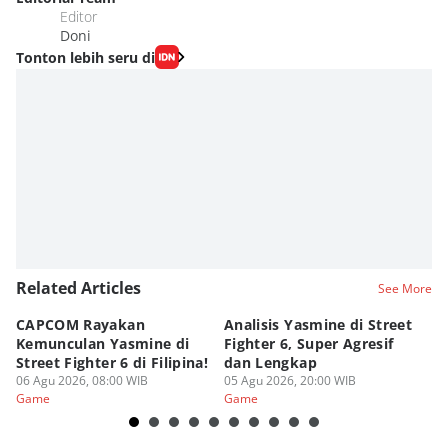
Editor
Doni
Tonton lebih seru di
Related Articles
See More
CAPCOM Rayakan
Analisis Yasmine di Street
ra
Kemunculan Yasmine di
Fighter 6, Super Agresif
W
Street Fighter 6 di Filipina!
dan Lengkap
Ho
06 Agu 2026, 08:00 WIB
05 Agu 2026, 20:00 WIB
20
03
Game
Game
G