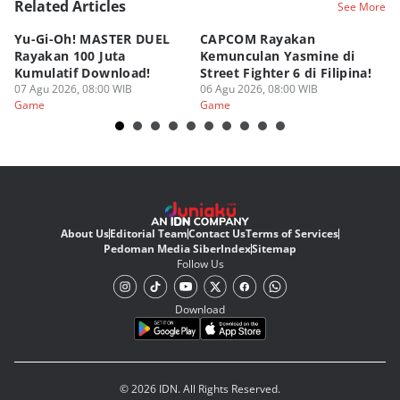
Related Articles
See More
Yu-Gi-Oh! MASTER DUEL
CAPCOM Rayakan
An
Rayakan 100 Juta
Kemunculan Yasmine di
Fi
Kumulatif Download!
Street Fighter 6 di Filipina!
d
07 Agu 2026, 08:00 WIB
06 Agu 2026, 08:00 WIB
05
Game
Game
G
About Us
Editorial Team
Contact Us
Terms of Services
Pedoman Media Siber
Index
Sitemap
Follow Us
Download
© 2026 IDN. All Rights Reserved.