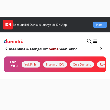
Baca artikel
Duniaku
lainnya di IDN App
Install
Home
Anime & Manga
Film
Game
Geek
Tekno
For
Yuk Pilih !
Iklanin di IDN
Quiz Duniaku
Review
You