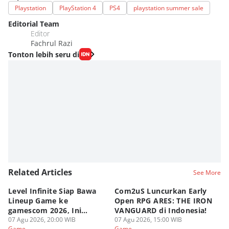
Playstation
PlayStation 4
PS4
playstation summer sale
Editorial Team
Editor
Fachrul Razi
Tonton lebih seru di
Related Articles
See More
Level Infinite Siap Bawa
Com2uS Luncurkan Early
R
Lineup Game ke
Open RPG ARES: THE IRON
Zo
gamescom 2026, Ini
VANGUARD di Indonesia!
Ke
Judulnya!
07 Agu 2026, 20:00 WIB
07 Agu 2026, 15:00 WIB
07
Game
Game
G