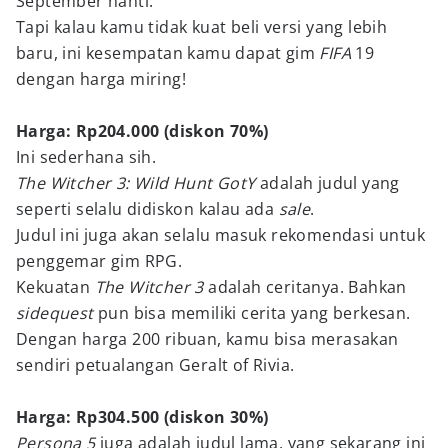
September nanti.
Tapi kalau kamu tidak kuat beli versi yang lebih
baru, ini kesempatan kamu dapat gim
FIFA
19
dengan harga miring!
Harga: Rp204.000 (diskon 70%)
Ini sederhana sih.
The Witcher 3: Wild Hunt GotY
adalah judul yang
seperti selalu didiskon kalau ada
sale
.
Judul ini juga akan selalu masuk rekomendasi untuk
penggemar gim RPG.
Kekuatan
The Witcher 3
adalah ceritanya. Bahkan
sidequest
pun bisa memiliki cerita yang berkesan.
Dengan harga 200 ribuan, kamu bisa merasakan
sendiri petualangan Geralt of Rivia.
Harga: Rp304.500 (diskon 30%)
Persona 5
juga adalah judul lama, yang sekarang ini