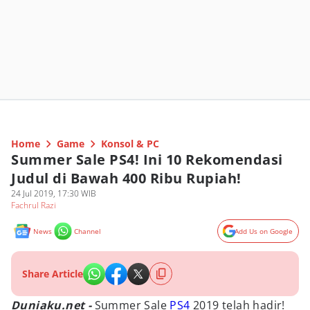
Home
Game
Konsol & PC
Summer Sale PS4! Ini 10 Rekomendasi
Judul di Bawah 400 Ribu Rupiah!
24 Jul 2019, 17:30 WIB
Fachrul Razi
News
Channel
Add Us on Google
Share Article
Duniaku.net -
Summer Sale
PS4
2019 telah hadir!