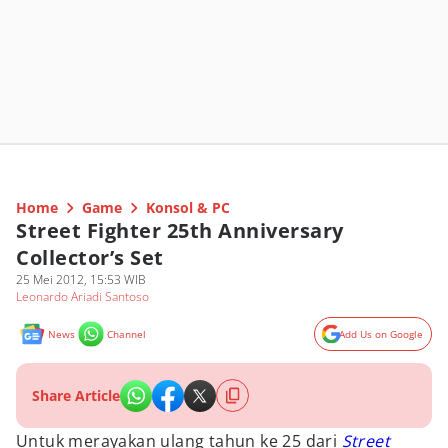
Home
Game
Konsol & PC
Street Fighter 25th Anniversary
Collector’s Set
25 Mei 2012, 15:53 WIB
Leonardo Ariadi Santoso
News
Channel
Add Us on Google
Share Article
Untuk merayakan ulang tahun ke 25 dari
Street