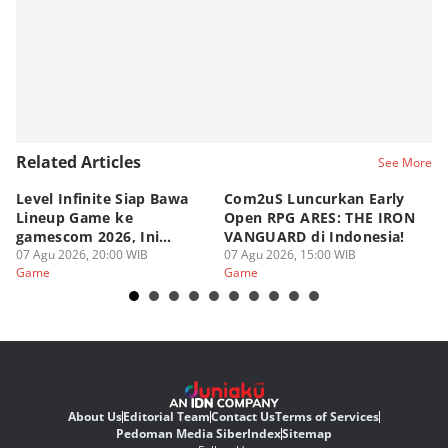
Related Articles
See More
Level Infinite Siap Bawa
Com2uS Luncurkan Early
R
Lineup Game ke
Open RPG ARES: THE IRON
Zo
gamescom 2026, Ini
VANGUARD di Indonesia!
Ke
Judulnya!
07 Agu 2026, 20:00 WIB
07 Agu 2026, 15:00 WIB
07
Game
Game
G
About Us
Editorial Team
Contact Us
Terms of Services
Pedoman Media Siber
Index
Sitemap