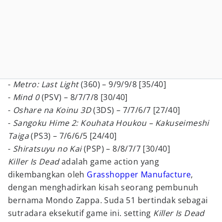
-
Metro: Last Light
(360) – 9/9/9/8 [35/40]
-
Mind 0
(PSV) – 8/7/7/8 [30/40]
-
Oshare na Koinu 3D
(3DS) – 7/7/6/7 [27/40]
-
Sangoku Hime 2: Kouhata Houkou – Kakuseimeshi
Taiga
(PS3) – 7/6/6/5 [24/40]
-
Shiratsuyu no Kai
(PSP) – 8/8/7/7 [30/40]
Killer Is Dead
adalah game action yang
dikembangkan oleh
Grasshopper Manufacture
,
dengan menghadirkan kisah seorang pembunuh
bernama Mondo Zappa. Suda 51 bertindak sebagai
sutradara eksekutif game ini. setting
Killer Is Dead