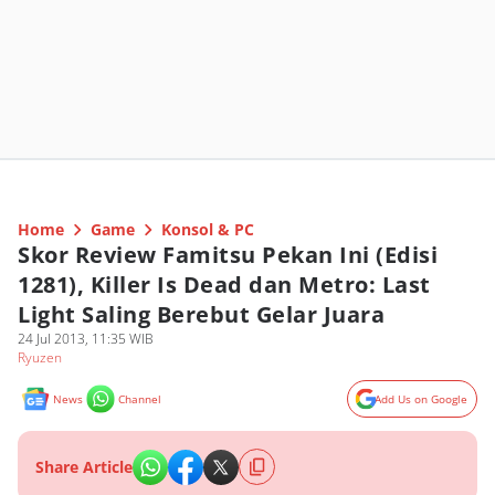
Home
Game
Konsol & PC
Skor Review Famitsu Pekan Ini (Edisi
1281), Killer Is Dead dan Metro: Last
Light Saling Berebut Gelar Juara
24 Jul 2013, 11:35 WIB
Ryuzen
News
Channel
Add Us on Google
Share Article