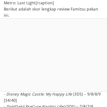
Metro: Last Light[/caption]
Berikut adalah skor lengkap review Famitsu pekan
ini.
-
Disney
Magic Castle
: My Happy Life
(3DS) – 9/8/8/9
[34/40]
-
DokiDoki! PreCure Narikiri Life!
(3DS) – 7/8/7/8