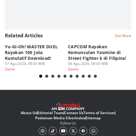
Related Articles
See More
Yu-Gi-Oh! MASTER DUEL
CAPCOM Rayakan
An
Rayakan 100 Juta
Kemunculan Yasmine di
Fi
Kumulatif Download!
Street Fighter 6 di Filipina!
d
07 Agu 2026, 08:00 WIB
06 Agu 2026, 08:00 WIB
05
Game
Game
G
About Us
Editorial Team
Contact Us
Terms of Services
Pedoman Media Siber
Index
Sitemap
Follow Us