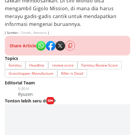
takkan membosankan. Di sini Mondo bisa
mengambil Gigolo Mission, di mana dia harus
merayu gadis-gadis cantik untuk mendapatkan
informasi mengenai buruannya.
[ Sumber :
Sinobi
,
Gematsu
]
Share Article
Topics
famitsu
Headline
review score
Famitsu Review Score
Grasshopper Manufacture
Killer is Dead
Editorial Team
Editor
Ryuzen
Tonton lebih seru di