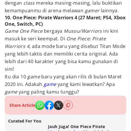
dengan
class
mereka masing-masing, lalu buktikan
kemampuanmu di arena melawan
gamer
lainnya.
10. One Piece: Pirate Warriors 4 (27 Maret; PS4, Xbox
One, Switch, PC)
Game One Piece
bergaya
Musou/Warriors
ini kini
masuk ke seri keempat. Di
One Piece: Pirate
Warriors 4,
ada mode baru yang disebut Titan Mode
yang lebih taktis dan memiliki cerita original. Ada
lebih dari 40 karakter yang bisa kamu gunakan di
sini!
Itu dia 10
game
baru yang akan rilis di bulan Maret
2020 ini. Adakah
game
yang kami lewatkan? Apa
game
yang paling kamu tunggu?
Share Article
Curated For You
Jauh Juga! One Piece Pirate