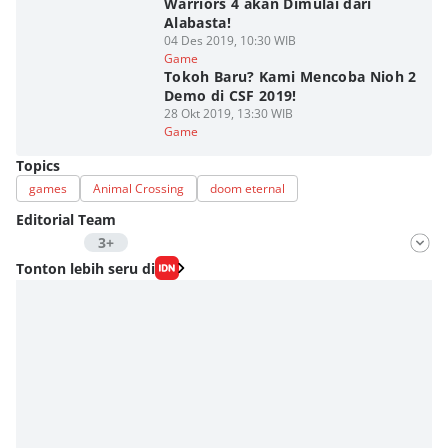
Warriors 4 akan Dimulai dari
Alabasta!
04 Des 2019, 10:30 WIB
Game
Tokoh Baru? Kami Mencoba Nioh 2
Demo di CSF 2019!
28 Okt 2019, 13:30 WIB
Game
Topics
games
Animal Crossing
doom eternal
Editorial Team
3+
Editor
Tonton lebih seru di
Antonius Putu Satria
Editor
M. Meka
Editor
Fahrul Razi Uni Nurullah