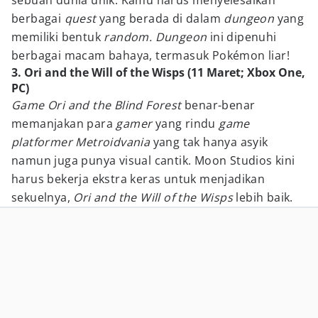
sebuah dunia unik. Kamu harus menyelesaikan
berbagai
quest
yang berada di dalam
dungeon
yang
memiliki bentuk
random. Dungeon
ini dipenuhi
berbagai macam bahaya, termasuk Pokémon liar!
3. Ori and the Will of the Wisps (11 Maret; Xbox One,
PC)
Game Ori and the Blind Forest
benar-benar
memanjakan para
gamer
yang rindu
game
platformer Metroidvania
yang tak hanya asyik
namun juga punya visual cantik. Moon Studios kini
harus bekerja ekstra keras untuk menjadikan
sekuelnya,
Ori and the Will of the Wisps
lebih baik.