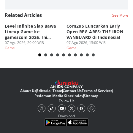
Related Articles
See More
Level Infinite Siap Bawa
Com2uS Luncurkan Early
R
Lineup Game ke
Open RPG ARES: THE IRON
Zo
gamescom 2026, Ini
VANGUARD di Indonesia!
Ke
Judulnya!
07 Agu 2026, 20:00 WIB
07 Agu 2026, 15:00 WIB
07
Game
Game
G
About Us
Editorial Team
Contact Us
Terms of Services
Pedoman Media Siber
Index
Sitemap
Follow Us
Download