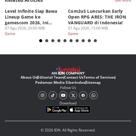
Related Articles
See More
Level Infinite Siap Bawa
Com2uS Luncurkan Early
R
Lineup Game ke
Open RPG ARES: THE IRON
Zo
gamescom 2026, Ini
VANGUARD di Indonesia!
Ke
Judulnya!
07 Agu 2026, 20:00 WIB
07 Agu 2026, 15:00 WIB
07
Game
Game
G
About Us
Editorial Team
Contact Us
Terms of Services
Pedoman Media Siber
Index
Sitemap
Follow Us
Download
© 2026 IDN. All Rights Reserved.