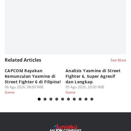
Related Articles
See More
CAPCOM Rayakan
Analisis Yasmine di Street
ra
Kemunculan Yasmine di
Fighter 6, Super Agresif
W
Street Fighter 6 di Filipina!
dan Lengkap
Ho
06 Agu 2026, 08:00 WIB
05 Agu 2026, 20:00 WIB
20
03
Game
Game
G