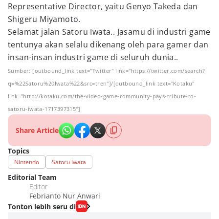
Representative Director, yaitu Genyo Takeda dan
Shigeru Miyamoto.
Selamat jalan Satoru Iwata.. Jasamu di industri game
tentunya akan selalu dikenang oleh para gamer dan
insan-insan industri game di seluruh dunia..
Sumber: [outbound_link text="Twitter" link="https://twitter.com/search?
q=%22Satoru%20Iwata%22&src=tren"]/[outbound_link text="Kotaku"
link="http://kotaku.com/the-video-game-community-pays-tribute-to-
satoru-iwata-1717397315"]
Share Article
Topics
Nintendo
Satoru Iwata
Editorial Team
Editor
Febrianto Nur Anwari
Tonton lebih seru di