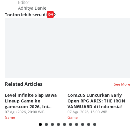
Editor
Adhitya Daniel
Tonton lebih seru di
Related Articles
See More
Level Infinite Siap Bawa
Com2uS Luncurkan Early
R
Lineup Game ke
Open RPG ARES: THE IRON
Zo
gamescom 2026, Ini
VANGUARD di Indonesia!
Ke
Judulnya!
07 Agu 2026, 20:00 WIB
07 Agu 2026, 15:00 WIB
07
Game
Game
G