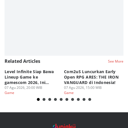
Related Articles
See More
Level Infinite Siap Bawa
Com2uS Luncurkan Early
R
Lineup Game ke
Open RPG ARES: THE IRON
Zo
gamescom 2026, Ini
VANGUARD di Indonesia!
Ke
Judulnya!
07 Agu 2026, 20:00 WIB
07 Agu 2026, 15:00 WIB
07
Game
Game
G