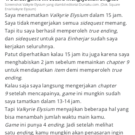
Screenshot Valkyrie Elysium yang diambil editorial Duniaku.com. (Dok. Square
Enix/Valkyrie Elysium)
Saya menamatkan
Valkyrie Elysium
dalam 15 jam.
Saya tidak mengerjakan semua
sidequest
memang.
Tapi itu saya berhasil memperoleh
true ending
,
dan
sidequest
untuk para
Einherjar
sudah saya
kerjakan seluruhnya.
Patut diperhatikan kalau 15 jam itu juga karena saya
menghabiskan 2 jam sebelum memainkan
chapter 9
untuk mendapatkan
item
demi memperoleh
true
ending
.
Kalau saja saya langsung mengerjakan
chapter
9
setelah mencapainya,
game
ini mungkin sudah
saya tamatkan dalam 13-14 jam.
Tapi
Valkyrie Elysium
menyajikan beberapa hal yang
bisa menambah jumlah waktu main kamu.
Game
ini punya 4
ending
. Jadi setelah melihat
satu
ending
, kamu mungkin akan penasaran ingin