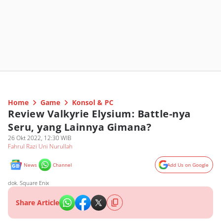
Home
Game
Konsol & PC
Review Valkyrie Elysium: Battle-nya
Seru, yang Lainnya Gimana?
26 Okt 2022, 12:30 WIB
Fahrul Razi Uni Nurullah
News
Channel
Add Us on Google
dok. Square Enix
Share Article