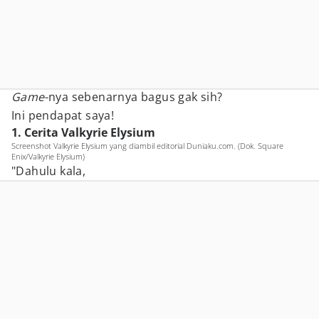
Game
-nya sebenarnya bagus gak sih?
Ini pendapat saya!
1. Cerita Valkyrie Elysium
Screenshot Valkyrie Elysium yang diambil editorial Duniaku.com. (Dok. Square
Enix/Valkyrie Elysium)
"Dahulu kala,