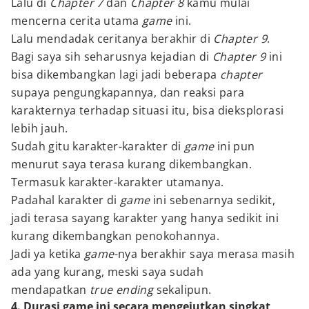
Lalu di
Chapter 7
dan
Chapter 8
kamu mulai
mencerna cerita utama
game
ini.
Lalu mendadak ceritanya berakhir di
Chapter 9
.
Bagi saya sih seharusnya kejadian di
Chapter 9
ini
bisa dikembangkan lagi jadi beberapa
chapter
supaya pengungkapannya, dan reaksi para
karakternya terhadap situasi itu, bisa dieksplorasi
lebih jauh.
Sudah gitu karakter-karakter di
game
ini pun
menurut saya terasa kurang dikembangkan.
Termasuk karakter-karakter utamanya.
Padahal karakter di
game
ini sebenarnya sedikit,
jadi terasa sayang karakter yang hanya sedikit ini
kurang dikembangkan penokohannya.
Jadi ya ketika
game
-nya berakhir saya merasa masih
ada yang kurang, meski saya sudah
mendapatkan
true ending
sekalipun.
4. Durasi game ini secara mengejutkan singkat