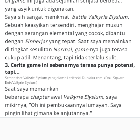
Di
game
ini juga ada sejumlah senjata berbeda,
yang asyik untuk digunakan.
Saya sih sangat menikmati
battle Valkyrie Elysium
.
Sebuah keasyikan tersendiri, menghajar musuh
dengan serangan elemental yang cocok, dibantu
dengan
Einherjar
yang tepat. Saat saya memainkan
di tingkat kesulitan
Normal
,
game
-nya juga terasa
cukup adil. Menantang, tapi tidak terlalu sulit.
3. Cerita game ini sebenarnya terasa punya potensi,
tapi...
Screenshot Valkyrie Elysium yang diambil editorial Duniaku.com. (Dok. Square
Enix/Valkyrie Elysium)
Saat saya memainkan
beberapa
chapter
awal
Valkyrie Elysium
, saya
mikirnya, "Oh ini pembukaannya lumayan. Saya
pingin lihat gimana kelanjutannya."