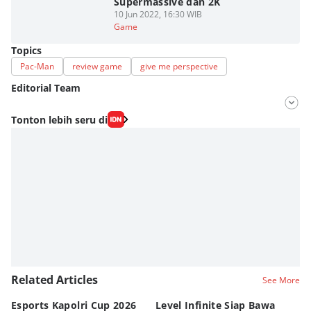
Supermassive dan 2K
10 Jun 2022, 16:30 WIB
Game
Topics
Pac-Man
review game
give me perspective
Editorial Team
Editor
Tonton lebih seru di
Fahrul Razi Uni Nurullah
Editor
Fahreza Murnanda
Related Articles
See More
Esports Kapolri Cup 2026
Level Infinite Siap Bawa
C