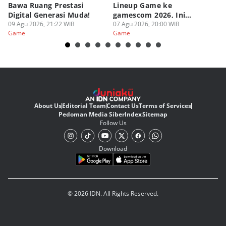
Bawa Ruang Prestasi
Lineup Game ke
O
Digital Generasi Muda!
gamescom 2026, Ini
V
09 Agu 2026, 21:22 WIB
Judulnya!
07 Agu 2026, 20:00 WIB
07
Game
Game
G
About Us
Editorial Team
Contact Us
Terms of Services
Pedoman Media Siber
Index
Sitemap
Follow Us
Download
© 2026 IDN. All Rights Reserved.