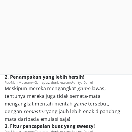
2. Penampakan yang lebih bersih!
Pac-Man Museum+ Gameplay. duniaku.com/Adhitya Daniel
Meskipun mereka mengangkat
game
lawas,
tentunya mereka juga tidak semata-mata
mengangkat mentah-mentah
game
tersebut,
dengan
remaster
yang jauh lebih enak dipandang
mata daripada emulasi saja!
3. Fitur pencapaian buat yang sweaty!
Pac-Man Museum+ Gameplay. duniaku.com/Adhitya Daniel