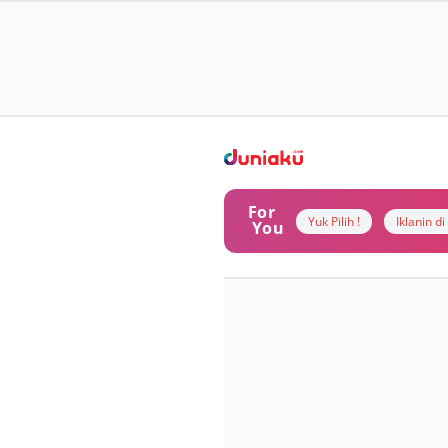
For
Yuk Pilih !
Iklanin d
You