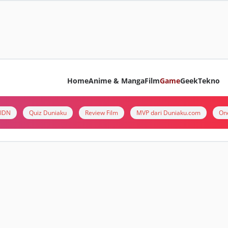
Home
Anime & Manga
Film
Game
Geek
Tekno
i IDN
Quiz Duniaku
Review Film
MVP dari Duniaku.com
On