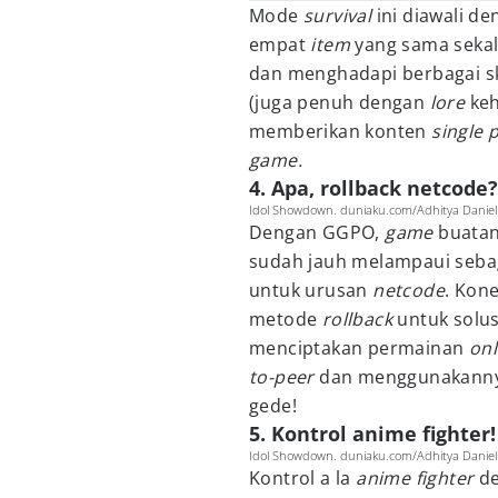
Mode
survival
ini diawali d
empat
item
yang sama sekal
dan menghadapi berbagai s
(juga penuh dengan
lore
ke
memberikan konten
single 
game.
4. Apa, rollback netcode?
Idol Showdown. duniaku.com/Adhitya Daniel
Dengan GGPO,
game
buatan
sudah jauh melampaui seba
untuk urusan
netcode
. Kon
metode
rollback
untuk solu
menciptakan permainan
on
to-peer
dan menggunakanny
gede!
5. Kontrol anime fighter!
Idol Showdown. duniaku.com/Adhitya Daniel
Kontrol a la
anime fighter
d