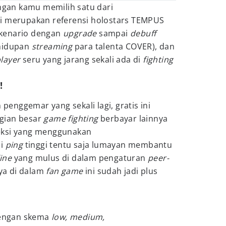
engan kamu memilih satu dari
i merupakan referensi holostars TEMPUS
kenario dengan
upgrade
sampai
debuff
hidupan
streaming
para talenta COVER), dan
player
seru yang jarang sekali ada di
fighting
!
 penggemar yang sekali lagi, gratis ini
gian besar
game fighting
berbayar lainnya
eksi yang menggunakan
si
ping
tinggi tentu saja lumayan membantu
line
yang mulus di dalam pengaturan
peer-
a di dalam
fan game
ini sudah jadi plus
engan skema
low, medium,