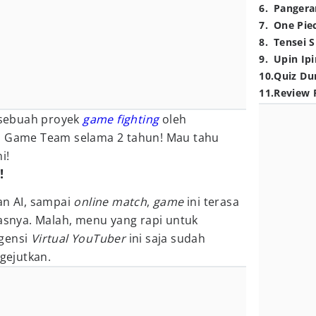
6
.
Pangera
7
.
One Pie
8
.
Tensei S
9
.
Upin Ipi
10
.
Quiz Du
11
.
Review 
sebuah proyek
game fighting
oleh
o Game Team selama 2 tahun! Mau tahu
i!
!
n AI, sampai
online match
,
game
ini terasa
lasnya. Malah, menu yang rapi untuk
agensi
Virtual YouTuber
ini saja sudah
gejutkan.