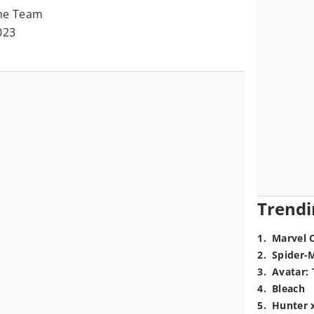
me Team
023
Trendi
1
.
Marvel 
2
.
Spider-
3
.
Avatar: 
4
.
Bleach
5
.
Hunter 