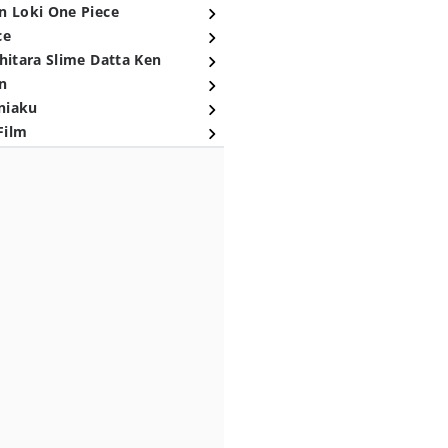
n Loki One Piece
ce
hitara Slime Datta Ken
n
niaku
Film