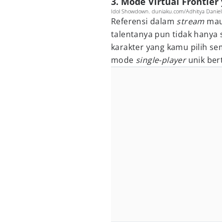
3. Mode Virtual Frontier
Idol Showdown. duniaku.com/Adhitya Daniel
Referensi dalam
stream
mau
talentanya pun tidak hany
karakter yang kamu pilih s
mode
single-player
unik ber