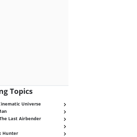
ng Topics
Cinematic Universe
Man
The Last Airbender
x Hunter