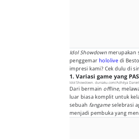
Idol Showdown
merupakan 
penggemar
hololive
di Best
impresi kami? Cek dulu di sin
1. Variasi game yang PAS
Idol Showdown. duniaku.com/Adhitya Daniel
Dari bermain
offline,
melawa
luar biasa komplit untuk ke
sebuah
fangame
selebrasi 
menjadi pembuka yang men