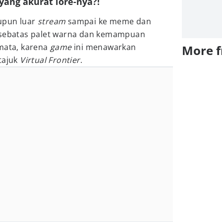
 yang akurat lore-nya?!
pun luar
stream
sampai ke meme dan
a sebatas palet warna dan kemampuan
emata, karena
game
ini menawarkan
More 
tajuk
Virtual Frontier
.