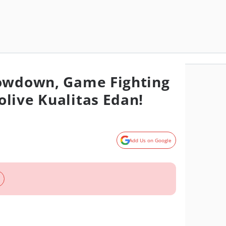
howdown, Game Fighting
live Kualitas Edan!
Add Us on Google