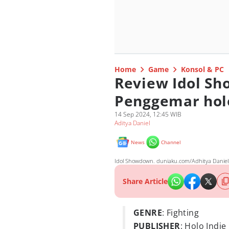
Home
Game
Konsol & PC
Review Idol S
Penggemar holo
14 Sep 2024, 12:45 WIB
Aditya Daniel
News
Channel
Idol Showdown. duniaku.com/Adhitya Daniel
Share Article
GENRE
: Fighting
PUBLISHER
: Holo Indie