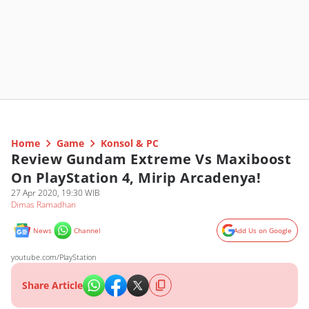
Home
Game
Konsol & PC
Review Gundam Extreme Vs Maxiboost
On PlayStation 4, Mirip Arcadenya!
27 Apr 2020, 19:30 WIB
Dimas Ramadhan
News
Channel
Add Us on Google
youtube.com/PlayStation
Share Article