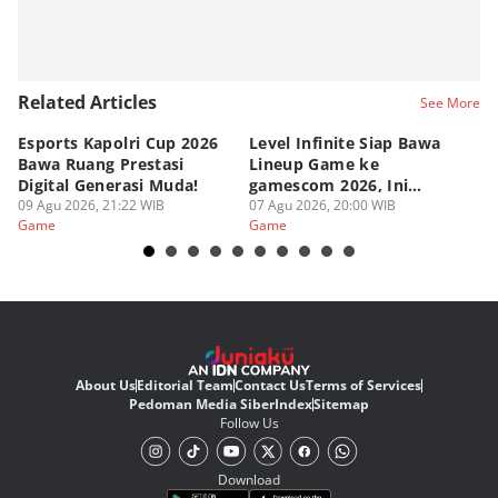
Related Articles
See More
Esports Kapolri Cup 2026
Level Infinite Siap Bawa
C
Bawa Ruang Prestasi
Lineup Game ke
O
Digital Generasi Muda!
gamescom 2026, Ini
V
09 Agu 2026, 21:22 WIB
Judulnya!
07 Agu 2026, 20:00 WIB
07
Game
Game
G
About Us
Editorial Team
Contact Us
Terms of Services
Pedoman Media Siber
Index
Sitemap
Follow Us
Download