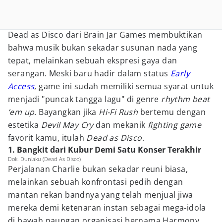
Dead as Disco dari Brain Jar Games membuktikan
bahwa musik bukan sekadar susunan nada yang
tepat, melainkan sebuah ekspresi gaya dan
serangan. Meski baru hadir dalam status
Early
Access
, game ini sudah memiliki semua syarat untuk
menjadi "puncak tangga lagu" di genre
rhythm beat
’em up
. Bayangkan jika
Hi-Fi Rush
bertemu dengan
estetika
Devil May Cry
dan mekanik
fighting game
favorit kamu, itulah
Dead as Disco
.
1. Bangkit dari Kubur Demi Satu Konser Terakhir
Dok. Duniaku (Dead As Disco)
Perjalanan Charlie bukan sekadar reuni biasa,
melainkan sebuah konfrontasi pedih dengan
mantan rekan bandnya yang telah menjual jiwa
mereka demi ketenaran instan sebagai mega-idola
di bawah naungan organisasi bernama Harmony.