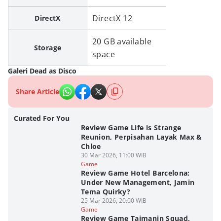
DirectX 12
DirectX
20 GB available
Storage
space
Galeri Dead as Disco
Share Article
Curated For You
Review Game Life is Strange
Reunion, Perpisahan Layak Max &
Chloe
30 Mar 2026, 11:00 WIB
Game
Review Game Hotel Barcelona:
Under New Management, Jamin
Tema Quirky?
25 Mar 2026, 20:00 WIB
Game
Review Game Taimanin Squad,