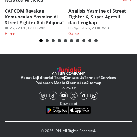
CAPCOM Rayakan
Analisis Yasmine di Street
ra
Kemunculan Yasmine di
Fighter 6, Super Agresif
W
Street Fighter 6 di Filipina!
dan Lengkap
Ho
06 Agu 2026, 08:00 WIB
05 Agu 2026, 20:00 WIB
20
03
Game
Game
G
About Us
Editorial Team
Contact Us
Terms of Services
Pedoman Media Siber
Index
Sitemap
Follow Us
Download
© 2026 IDN. All Rights Reserved.