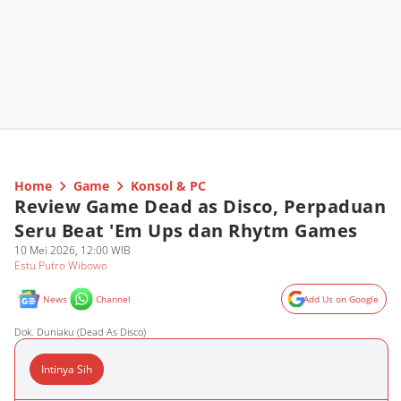
Home
Game
Konsol & PC
Review Game Dead as Disco, Perpaduan
Seru Beat 'Em Ups dan Rhytm Games
10 Mei 2026, 12:00 WIB
Estu Putro Wibowo
News
Channel
Add Us on Google
Dok. Duniaku (Dead As Disco)
Intinya Sih