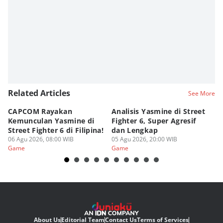
Related Articles
See More
CAPCOM Rayakan
Analisis Yasmine di Street
ra
Kemunculan Yasmine di
Fighter 6, Super Agresif
W
Street Fighter 6 di Filipina!
dan Lengkap
Ho
06 Agu 2026, 08:00 WIB
05 Agu 2026, 20:00 WIB
20
03
Game
Game
G
About Us
Editorial Team
Contact Us
Terms of Services