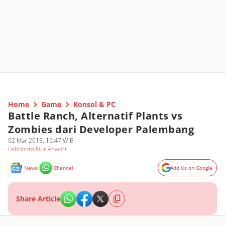
Home
Game
Konsol & PC
Battle Ranch, Alternatif Plants vs
Zombies dari Developer Palembang
02 Mar 2015, 16:47 WIB
Febrianto Nur Anwari
News
Channel
Add Us on Google
Share Article