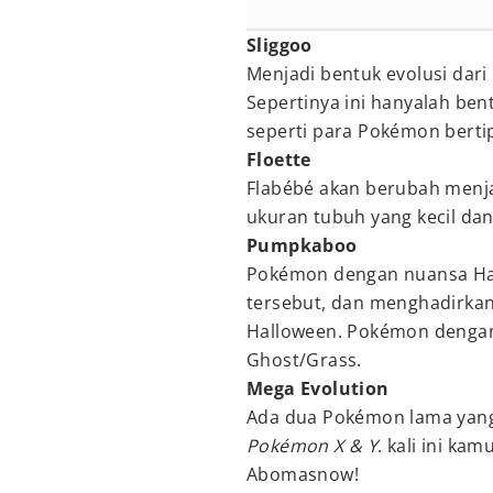
Sliggoo
Menjadi bentuk evolusi dar
Sepertinya ini hanyalah bent
seperti para Pokémon berti
Floette
Flabébé akan berubah menja
ukuran tubuh yang kecil da
Pumpkaboo
Pokémon dengan nuansa H
tersebut, dan menghadirka
Halloween. Pokémon dengan 
Ghost/Grass.
Mega Evolution
Ada dua Pokémon lama yang 
Pokémon X & Y
. kali ini k
Abomasnow!