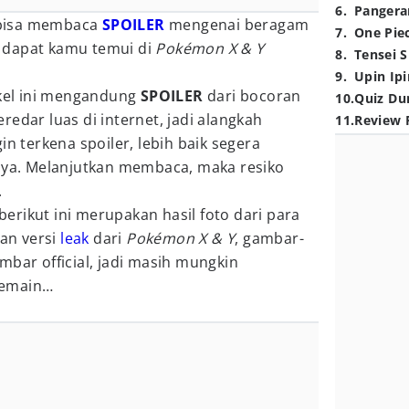
6
.
Pangera
u bisa membaca
SPOILER
mengenai beragam
7
.
One Pie
 dapat kamu temui di
Pokémon X & Y
8
.
Tensei S
9
.
Upin Ipi
ikel ini mengandung
SPOILER
dari bocoran
10
.
Quiz Du
redar luas di internet, jadi alangkah
11
.
Review 
in terkena spoiler, lebih baik segera
a. Melanjutkan membaca, maka resiko
.
rikut ini merupakan hasil foto dari para
an versi
leak
dari
Pokémon X & Y
, gambar-
mbar official, jadi masih mungkin
pemain…