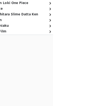
n Loki One Piece
ce
hitara Slime Datta Ken
n
niaku
Film