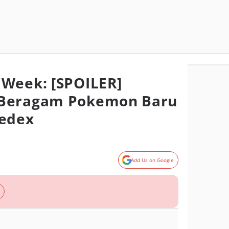
Week: [SPOILER]
 Beragam Pokemon Baru
kedex
Add Us on Google