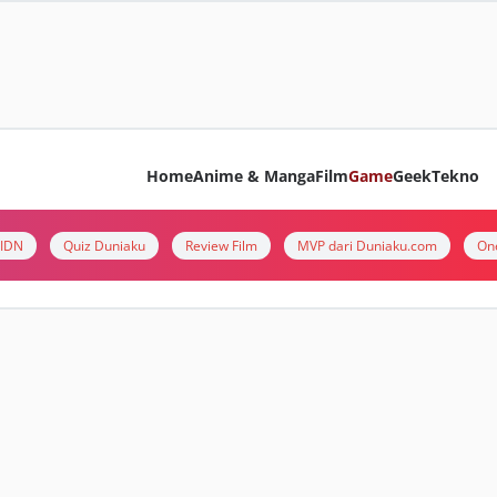
Home
Anime & Manga
Film
Game
Geek
Tekno
i IDN
Quiz Duniaku
Review Film
MVP dari Duniaku.com
On