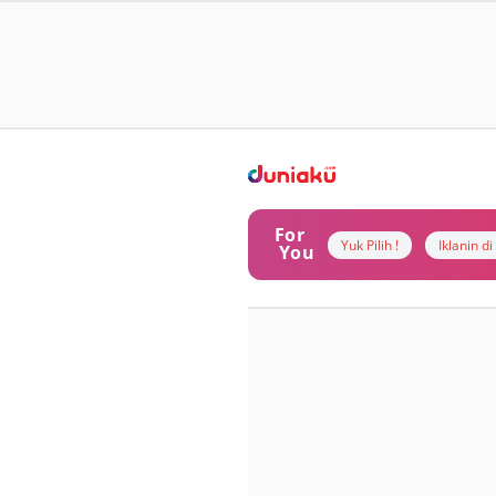
For
Yuk Pilih !
Iklanin d
You