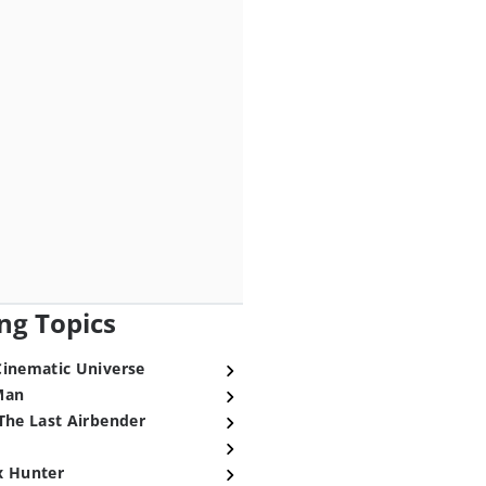
ng Topics
Cinematic Universe
Man
The Last Airbender
x Hunter