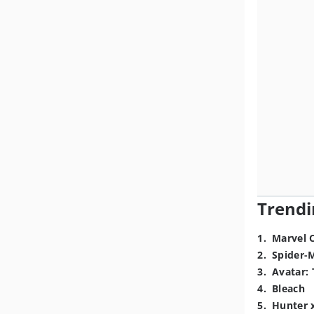
Trendi
1
.
Marvel 
2
.
Spider-
3
.
Avatar: 
4
.
Bleach
5
.
Hunter 