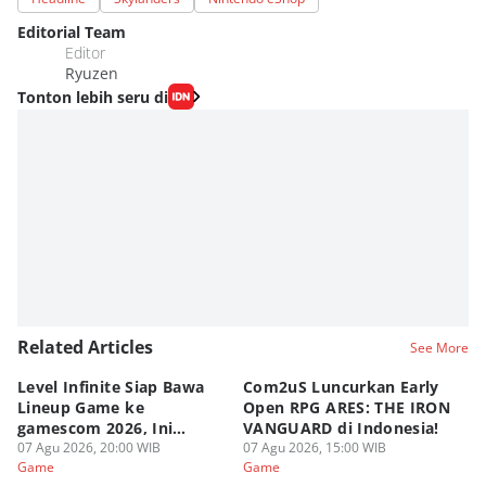
Editorial Team
Editor
Ryuzen
Tonton lebih seru di
Related Articles
See More
Level Infinite Siap Bawa
Com2uS Luncurkan Early
R
Lineup Game ke
Open RPG ARES: THE IRON
Zo
gamescom 2026, Ini
VANGUARD di Indonesia!
Ke
Judulnya!
07 Agu 2026, 20:00 WIB
07 Agu 2026, 15:00 WIB
07
Game
Game
G