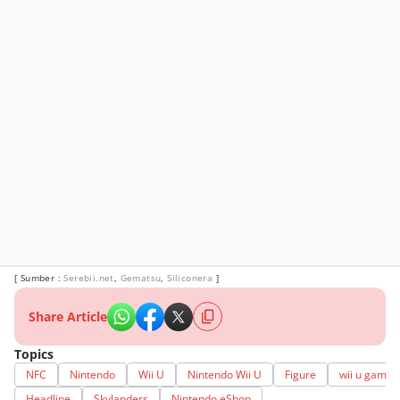
[ Sumber :
Serebii.net
,
Gematsu
,
Siliconera
]
Share Article
Topics
NFC
Nintendo
Wii U
Nintendo Wii U
Figure
wii u game
Headline
Skylanders
Nintendo eShop