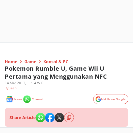
Home
Game
Konsol & PC
Pokemon Rumble U, Game Wii U
Pertama yang Menggunakan NFC
14 Mar 2013, 11:14 WIB
Ryuzen
News
Channel
Add Us on Google
Share Article