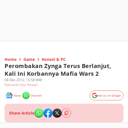
Home
Game
Konsol & PC
Perombakan Zynga Terus Berlanjut,
Kali Ini Korbannya Mafia Wars 2
04 Des 2012, 15:58 WIB
Febrianto Nur Anwari
News
Channel
Add Us on Google
Share Article