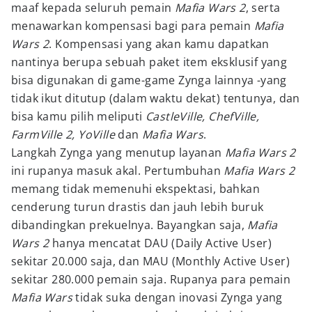
maaf kepada seluruh pemain
Mafia Wars 2
, serta
menawarkan kompensasi bagi para pemain
Mafia
Wars 2
. Kompensasi yang akan kamu dapatkan
nantinya berupa sebuah paket item eksklusif yang
bisa digunakan di game-game Zynga lainnya -yang
tidak ikut ditutup (dalam waktu dekat) tentunya, dan
bisa kamu pilih meliputi
CastleVille, ChefVille,
FarmVille 2, YoVille
dan
Mafia Wars
.
Langkah Zynga yang menutup layanan
Mafia Wars 2
ini rupanya masuk akal. Pertumbuhan
Mafia Wars 2
memang tidak memenuhi ekspektasi, bahkan
cenderung turun drastis dan jauh lebih buruk
dibandingkan prekuelnya. Bayangkan saja,
Mafia
Wars 2
hanya mencatat DAU (Daily Active User)
sekitar 20.000 saja, dan MAU (Monthly Active User)
sekitar 280.000 pemain saja. Rupanya para pemain
Mafia Wars
tidak suka dengan inovasi Zynga yang