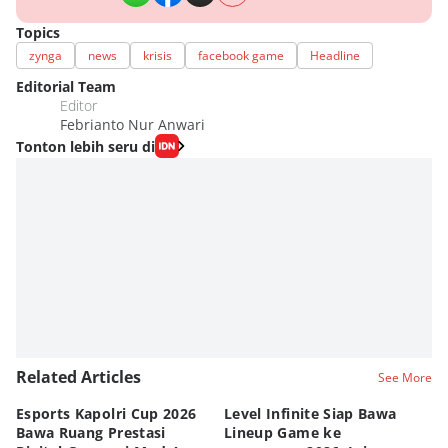
Topics
zynga
news
krisis
facebook game
Headline
Editorial Team
Editor
Febrianto Nur Anwari
Tonton lebih seru di
Related Articles
See More
Esports Kapolri Cup 2026
Level Infinite Siap Bawa
C
Bawa Ruang Prestasi
Lineup Game ke
O