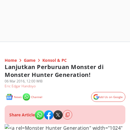
Home
Game
Konsol & PC
Lanjutkan Perburuan Monster di
Monster Hunter Generation!
06 Mar 2016, 12:00 WIB
Eric Edgar Handoyo
News
Channel
Add Us on Google
Share Article
Monster Hunter Generation" width="1024"