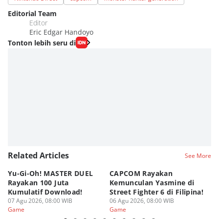
Editorial Team
Editor
Eric Edgar Handoyo
Tonton lebih seru di
Related Articles
See More
Yu-Gi-Oh! MASTER DUEL
CAPCOM Rayakan
An
Rayakan 100 Juta
Kemunculan Yasmine di
Fi
Kumulatif Download!
Street Fighter 6 di Filipina!
d
07 Agu 2026, 08:00 WIB
06 Agu 2026, 08:00 WIB
05
Game
Game
G