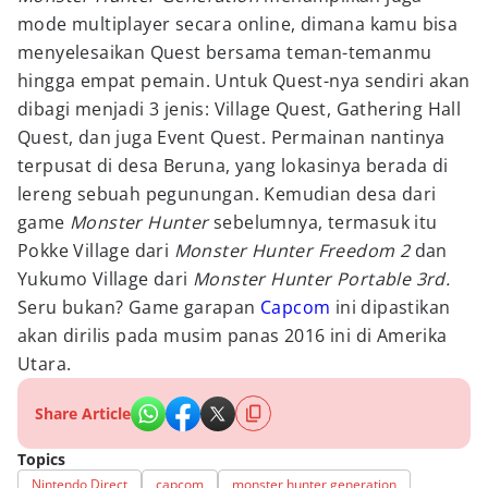
mode multiplayer secara online, dimana kamu bisa
menyelesaikan Quest bersama teman-temanmu
hingga empat pemain. Untuk Quest-nya sendiri akan
dibagi menjadi 3 jenis: Village Quest, Gathering Hall
Quest, dan juga Event Quest. Permainan nantinya
terpusat di desa Beruna, yang lokasinya berada di
lereng sebuah pegunungan. Kemudian desa dari
game
Monster Hunter
sebelumnya, termasuk itu
Pokke Village dari
Monster Hunter Freedom 2
dan
Yukumo Village dari
Monster Hunter Portable 3rd.
Seru bukan? Game garapan
Capcom
ini dipastikan
akan dirilis pada musim panas 2016 ini di Amerika
Utara.
Share Article
Topics
Nintendo Direct
capcom
monster hunter generation