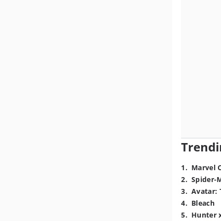
Trendi
1
.
Marvel 
2
.
Spider-
3
.
Avatar: 
4
.
Bleach
5
.
Hunter 