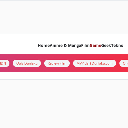
Home
Anime & Manga
Film
Game
Geek
Tekno
i IDN
Quiz Duniaku
Review Film
MVP dari Duniaku.com
On