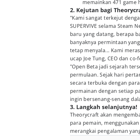
memainkan 471 game h
2. Kejutan bagi Theorycr
"Kami sangat terkejut deng
SUPERVIVE selama Steam Nex
baru yang datang, berapa 
banyaknya permintaan yang
tetap menyala... Kami meras
ucap Joe Tung, CEO dan co-
"Open Beta jadi sejarah ters
permulaan. Sejak hari per
secara terbuka dengan para
permainan dengan setiap pa
ingin bersenang-senang da
3. Langkah selanjutnya!
Theorycraft akan mengemba
para pemain, menggunakan 
merangkai pengalaman yang