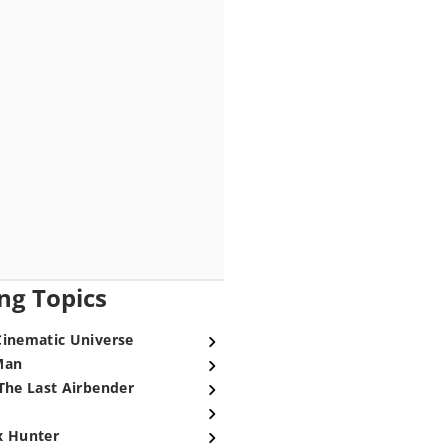
ng Topics
Cinematic Universe
Man
The Last Airbender
x Hunter