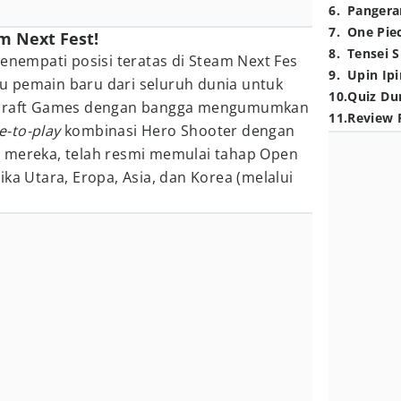
6
.
Pangera
7
.
One Pie
m Next Fest!
8
.
Tensei S
menempati posisi teratas di Steam Next Fes
9
.
Upin Ipi
 pemain baru dari seluruh dunia untuk
10
.
Quiz Du
rycraft Games dengan bangga mengumumkan
11
.
Review 
e-to-play
kombinasi Hero Shooter dengan
 mereka, telah resmi memulai tahap Open
ka Utara, Eropa, Asia, dan Korea (melalui