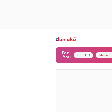
For
Yuk Pilih !
Iklanin d
You