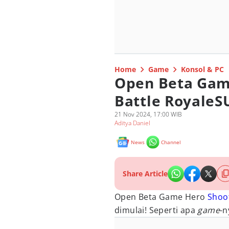
Home
Game
Konsol & PC
Open Beta Gam
Battle RoyaleS
21 Nov 2024, 17:00 WIB
Aditya Daniel
News
Channel
Share Article
Open Beta Game Hero
Shoo
dimulai! Seperti apa
game
-n