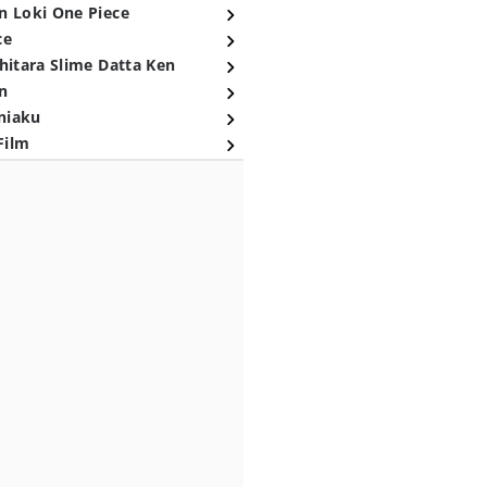
n Loki One Piece
ce
hitara Slime Datta Ken
n
niaku
Film