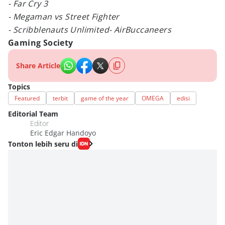
- Far Cry 3
- Megaman vs Street Fighter
- Scribblenauts Unlimited
- AirBuccaneers
Gaming Society
Share Article
Topics
Featured
terbit
game of the year
OMEGA
edisi
Editorial Team
Editor
Eric Edgar Handoyo
Tonton lebih seru di