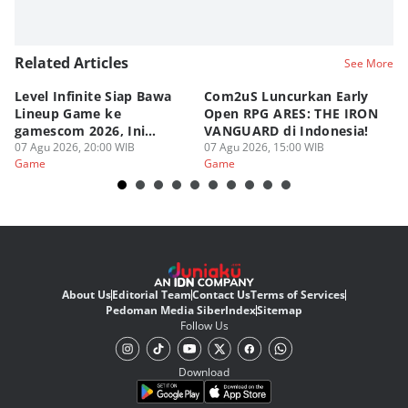
Related Articles
See More
Level Infinite Siap Bawa
Com2uS Luncurkan Early
R
Lineup Game ke
Open RPG ARES: THE IRON
Zo
gamescom 2026, Ini
VANGUARD di Indonesia!
Ke
Judulnya!
07 Agu 2026, 20:00 WIB
07 Agu 2026, 15:00 WIB
07
Game
Game
G
About Us
Editorial Team
Contact Us
Terms of Services
Pedoman Media Siber
Index
Sitemap
Follow Us
Download