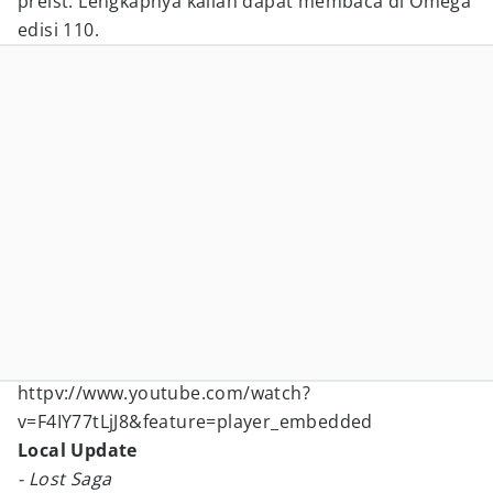
preist. Lengkapnya kalian dapat membaca di Omega
edisi 110.
httpv://www.youtube.com/watch?
v=F4IY77tLjJ8&feature=player_embedded
Local Update
- Lost Saga