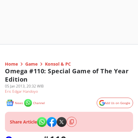
Home
Game
Konsol & PC
Omega #110: Special Game of The Year
Edition
05 Jan 2013, 20:32 WIB
Eric Edgar Handoyo
News
Channel
Add Us on Google
Share Article