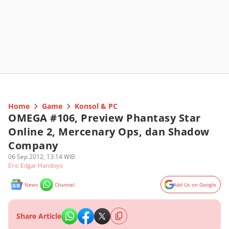
Home
Game
Konsol & PC
OMEGA #106, Preview Phantasy Star
Online 2, Mercenary Ops, dan Shadow
Company
06 Sep 2012, 13:14 WIB
Eric Edgar Handoyo
News
Channel
Add Us on Google
Share Article