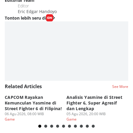
Editorial Team
Editor
Eric Edgar Handoyo
Tonton lebih seru di
Related Articles
See More
CAPCOM Rayakan
Analisis Yasmine di Street
ra
Kemunculan Yasmine di
Fighter 6, Super Agresif
W
Street Fighter 6 di Filipina!
dan Lengkap
Ho
06 Agu 2026, 08:00 WIB
05 Agu 2026, 20:00 WIB
20
03
Game
Game
G