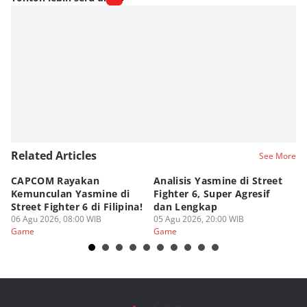
Related Articles
See More
CAPCOM Rayakan
Analisis Yasmine di Street
ra
Kemunculan Yasmine di
Fighter 6, Super Agresif
W
Street Fighter 6 di Filipina!
dan Lengkap
Ho
06 Agu 2026, 08:00 WIB
05 Agu 2026, 20:00 WIB
20
03
Game
Game
G