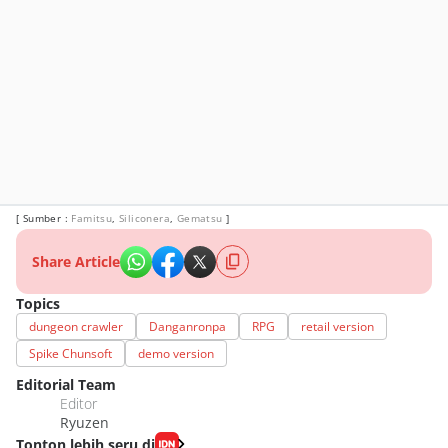
[ Sumber :
Famitsu
,
Siliconera
,
Gematsu
]
Share Article
Topics
dungeon crawler
Danganronpa
RPG
retail version
Spike Chunsoft
demo version
Editorial Team
Editor
Ryuzen
Tonton lebih seru di