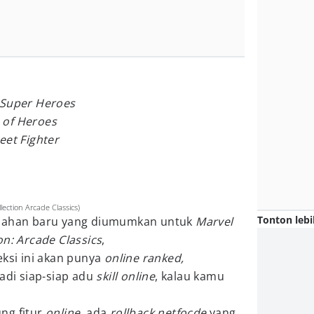
 Super Heroes
 of Heroes
eet Fighter
ection Arcade Classics)
Tonton lebi
mbahan baru yang diumumkan untuk
Marvel
on: Arcade Classics
,
eksi ini akan punya
online ranked,
 Jadi siap-siap adu
skill online
, kalau kamu
ng fitur
online
, ada
rollback netfocde
yang