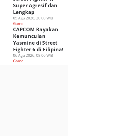
Super Agresif dan
Lengkap
05 Agu 2026, 20:00 WIB
Game
CAPCOM Rayakan
Kemunculan
Yasmine di Street
Fighter 6 di Filipina!
06 Agu 2026, 08:00 WIB
Game
nshin Impact
PUBG MOBILE
Festival Roblox
hirnya Tiba di
Berkolaborasi
Online KWA
ezhnaya Pada 12
dengan Spider-Man
CARNAVAL 2026
ustus!
Brand New Day!
Hadirkan Hadiah 
 Agu 2026, 05:00 WIB
31 Jul 2026, 17:00 WIB
100 Juta!
ame
Game
31 Jul 2026, 13:00 WIB
Game