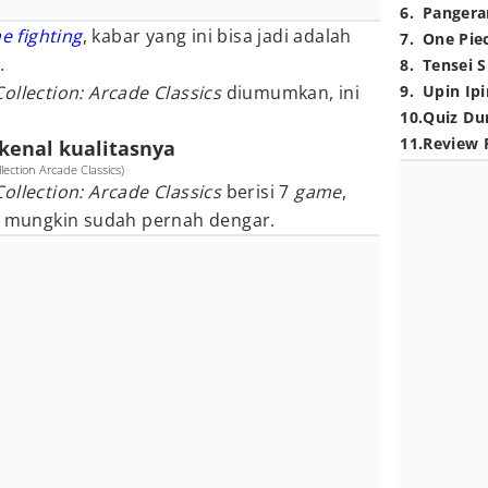
6
.
Pangera
e fighting
, kabar yang ini bisa jadi adalah
7
.
One Pie
.
8
.
Tensei S
Collection: Arcade Classics
diumumkan, ini
9
.
Upin Ipi
10
.
Quiz Du
11
.
Review 
rkenal kualitasnya
ection Arcade Classics)
ollection: Arcade Classics
berisi 7
game
,
mu mungkin sudah pernah dengar.