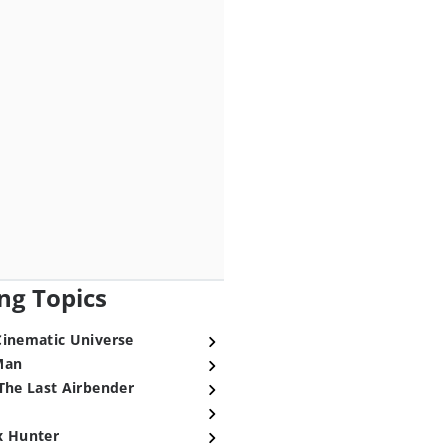
ng Topics
Cinematic Universe
Man
The Last Airbender
x Hunter