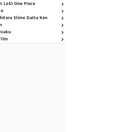
n Loki One Piece
ce
hitara Slime Datta Ken
n
niaku
Film