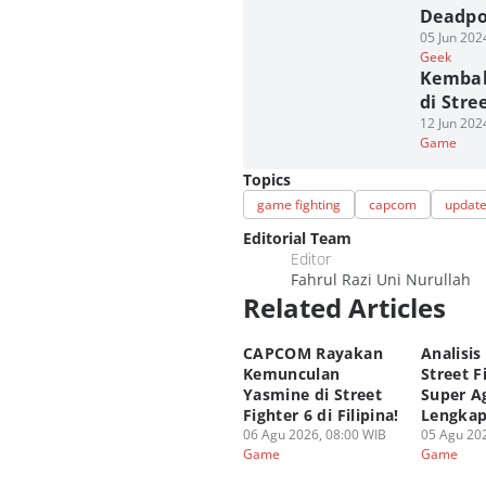
Deadpoo
05 Jun 202
Geek
Kembal
di Stre
12 Jun 202
Game
Topics
game fighting
capcom
updat
Editorial Team
Editor
Fahrul Razi Uni Nurullah
Related Articles
CAPCOM Rayakan
Analisis
Kemunculan
Street F
Yasmine di Street
Super A
Fighter 6 di Filipina!
Lengka
06 Agu 2026, 08:00 WIB
05 Agu 202
Game
Game