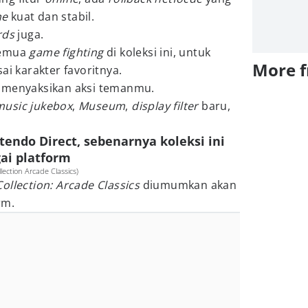
ne
kuat dan stabil.
rds
juga.
semua
game fighting
di koleksi ini, untuk
More 
 karakter favoritnya.
 menyaksikan aksi temanmu.
music jukebox
,
Museum
,
display filter
baru,
tendo Direct, sebenarnya koleksi ini
ai platform
ection Arcade Classics)
ollection: Arcade Classics
diumumkan akan
rm.