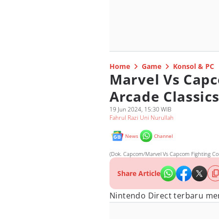
Home
Game
Konsol & PC
Marvel Vs Capc
Arcade Classi
19 Jun 2024, 15:30 WIB
Fahrul Razi Uni Nurullah
News
Channel
(Dok. Capcom/Marvel Vs Capcom Fighting Coll
Share Article
Nintendo Direct terbaru me