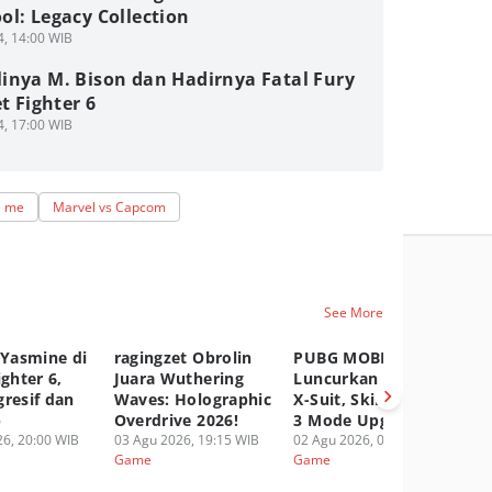
l: Legacy Collection
4, 14:00 WIB
inya M. Bison dan Hadirnya Fatal Fury
et Fighter 6
4, 17:00 WIB
e me
Marvel vs Capcom
See More
 Yasmine di
ragingzet Obrolin
PUBG MOBILE
Ge
ighter 6,
Juara Wuthering
Luncurkan Druvaen
Ak
gresif dan
Waves: Holographic
X-Suit, Skin Dengan
Sn
p
Overdrive 2026!
3 Mode Upgradable!
Ag
6, 20:00 WIB
03 Agu 2026, 19:15 WIB
02 Agu 2026, 05:00 WIB
01
Game
Game
G