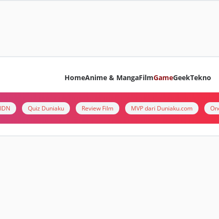
Home
Anime & Manga
Film
Game
Geek
Tekno
i IDN
Quiz Duniaku
Review Film
MVP dari Duniaku.com
On