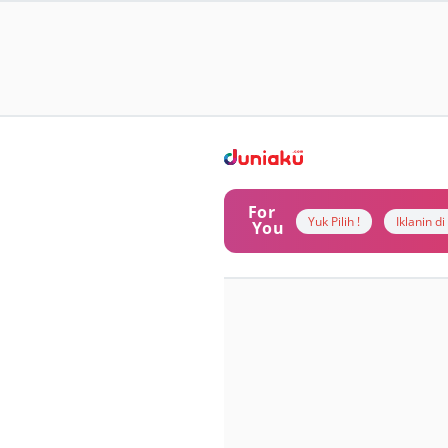
For
Yuk Pilih !
Iklanin d
You