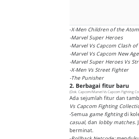
-
X-Men Children of the Atom
-Marvel Super Heroes
-Marvel Vs Capcom Clash of
-Marvel Vs Capcom New Age
-Marvel Super Heroes Vs Str
-X-Men Vs Street Fighter
-The Punisher
2. Berbagai fitur baru
(Dok. Capcom/Marvel Vs Capcom Fighting Coll
Ada sejumlah fitur dan ta
Vs Capcom Fighting Collecti
-Semua
game fighting
di kol
casual,
dan
lobby matches
.
berminat.
-
Rollback Netcode:
menduku