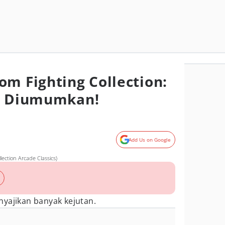
om Fighting Collection:
cs Diumumkan!
Add Us on Google
ection Arcade Classics)
nyajikan banyak kejutan.