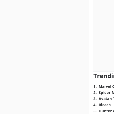
Trendi
1
.
Marvel 
2
.
Spider-
3
.
Avatar: 
4
.
Bleach
5
.
Hunter 