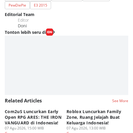
PewDiePie
E3 2015
Editorial Team
Editor
Doni
Tonton lebih seru di
Related Articles
See More
Com2uS Luncurkan Early
Roblox Luncurkan Family
Y
Open RPG ARES: THE IRON
Zone, Ruang Jelajah Buat
Ra
VANGUARD di Indonesia!
Keluarga Indonesia!
K
07 Agu 2026, 15:00 WIB
07 Agu 2026, 13:00 WIB
07