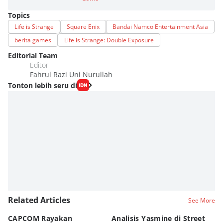
Topics
Life is Strange
Square Enix
Bandai Namco Entertainment Asia
berita games
Life is Strange: Double Exposure
Editorial Team
Editor
Fahrul Razi Uni Nurullah
Tonton lebih seru di
Related Articles
See More
CAPCOM Rayakan
Analisis Yasmine di Street
ra