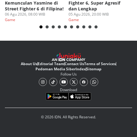
Kemunculan Yasmine di
Fighter 6, Super Agresif
W
Street Fighter 6 di Filipina!
dan Lengkap
Ho
06 Agu 2026, 08:00 WIB
05 Agu 2026, 20:00 WIB
20
03
Game
Game
G
About Us
Editorial Team
Contact Us
Terms of Services
Pedoman Media Siber
Index
Sitemap
Follow Us
Download
© 2026 IDN. All Rights Reserved.