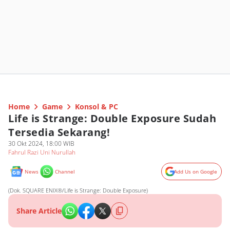
Home
Game
Konsol & PC
Life is Strange: Double Exposure Sudah
Tersedia Sekarang!
30 Okt 2024, 18:00 WIB
Fahrul Razi Uni Nurullah
News
Channel
Add Us on Google
(Dok. SQUARE ENIX®/Life is Strange: Double Exposure)
Share Article