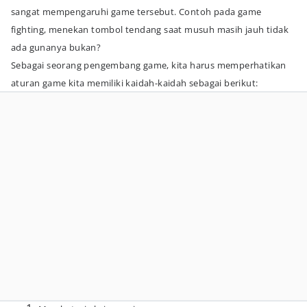
sangat mempengaruhi game tersebut. Contoh pada game
fighting, menekan tombol tendang saat musuh masih jauh tidak
ada gunanya bukan?
Sebagai seorang pengembang game, kita harus memperhatikan
aturan game kita memiliki kaidah-kaidah sebagai berikut: