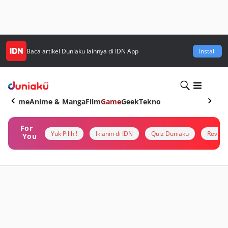
Baca artikel
Duniaku
lainnya di IDN App
Install
Home
Anime & Manga
Film
Game
Geek
Tekno
For
Yuk Pilih !
Iklanin di IDN
Quiz Duniaku
Review
You