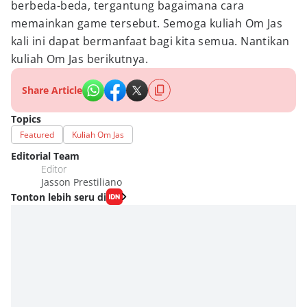
berbeda-beda, tergantung bagaimana cara
memainkan game tersebut. Semoga kuliah Om Jas
kali ini dapat bermanfaat bagi kita semua. Nantikan
kuliah Om Jas berikutnya.
Share Article
Topics
Featured
Kuliah Om Jas
Editorial Team
Editor
Jasson Prestiliano
Tonton lebih seru di