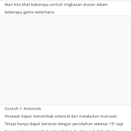
Mari kita lihat beberapa contoh ringkasan aturan dalam
beberapa game sederhana:
Contoh 1: Asteroids
Pesawat dapat menembak asteroid dan melakukan manuver.
Tetapi hanya dapat berotasi dengan perubahan sebesar 15º saja