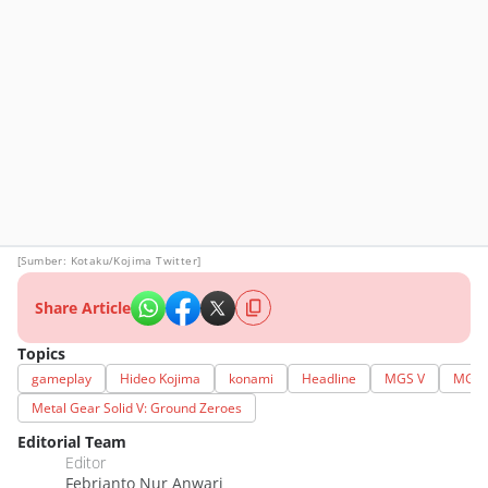
[Sumber: Kotaku/
Kojima Twitter
]
Share Article
Topics
gameplay
Hideo Kojima
konami
Headline
MGS V
MGS V
Metal Gear Solid V: Ground Zeroes
Editorial Team
Editor
Febrianto Nur Anwari