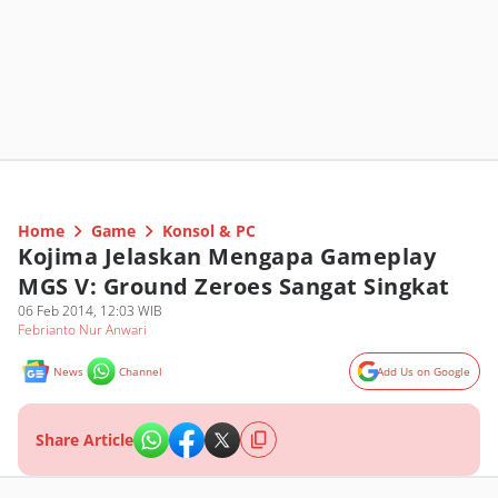
Home
Game
Konsol & PC
Kojima Jelaskan Mengapa Gameplay
MGS V: Ground Zeroes Sangat Singkat
06 Feb 2014, 12:03 WIB
Febrianto Nur Anwari
News
Channel
Add Us on Google
Share Article