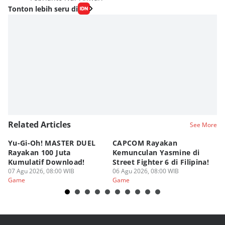
Tonton lebih seru di
Related Articles
See More
Yu-Gi-Oh! MASTER DUEL
CAPCOM Rayakan
An
Rayakan 100 Juta
Kemunculan Yasmine di
Fi
Kumulatif Download!
Street Fighter 6 di Filipina!
d
07 Agu 2026, 08:00 WIB
06 Agu 2026, 08:00 WIB
05
Game
Game
G