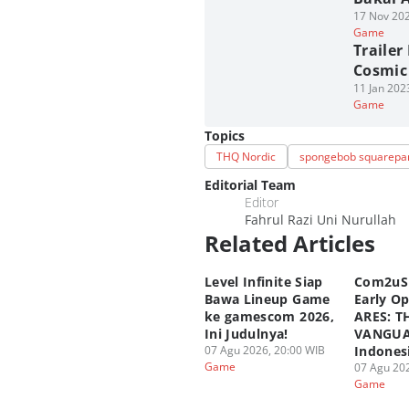
17 Nov 202
Game
Traile
Cosmic 
11 Jan 202
Game
Topics
THQ Nordic
spongebob squarepa
Editorial Team
Editor
Fahrul Razi Uni Nurullah
Related Articles
Level Infinite Siap
Com2uS
Bawa Lineup Game
Early O
ke gamescom 2026,
ARES: T
Ini Judulnya!
VANGUA
07 Agu 2026, 20:00 WIB
Indones
Game
07 Agu 202
Game