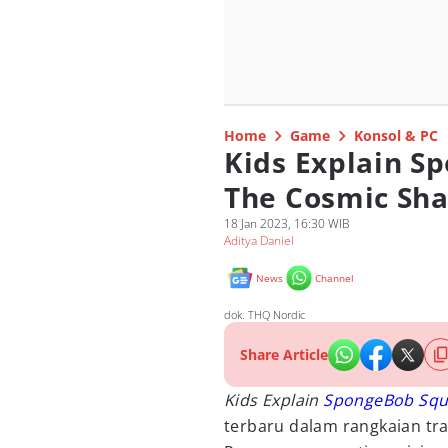
Home
Game
Konsol & PC
Kids Explain S
The Cosmic Sha
18 Jan 2023, 16:30 WIB
Aditya Daniel
News
Channel
dok. THQ Nordic
Share Article
Kids Explain
SpongeBob Squ
terbaru dalam rangkaian tra