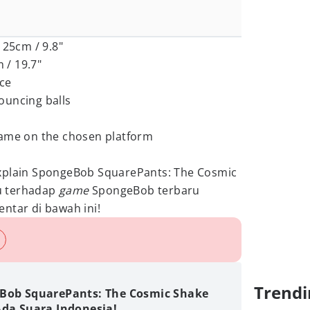
 25cm / 9.8"
m / 19.7"
ce
ouncing balls
game on the chosen platform
xplain SpongeBob SquarePants: The Cosmic
u terhadap
game
SpongeBob terbaru
ntar di bawah ini!
Trendi
Bob SquarePants: The Cosmic Shake
Ada Suara Indonesia!