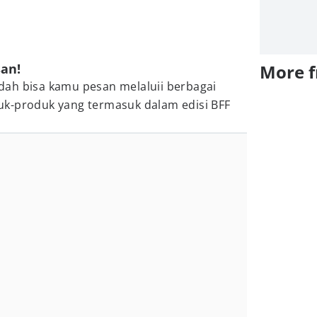
san!
More 
sudah bisa kamu pesan melaluii berbagai
k-produk yang termasuk dalam edisi BFF