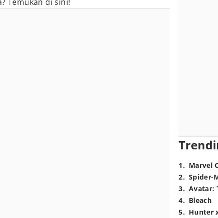
a? Temukan di sini!
Trendi
1
.
Marvel 
2
.
Spider-
3
.
Avatar: 
4
.
Bleach
5
.
Hunter 