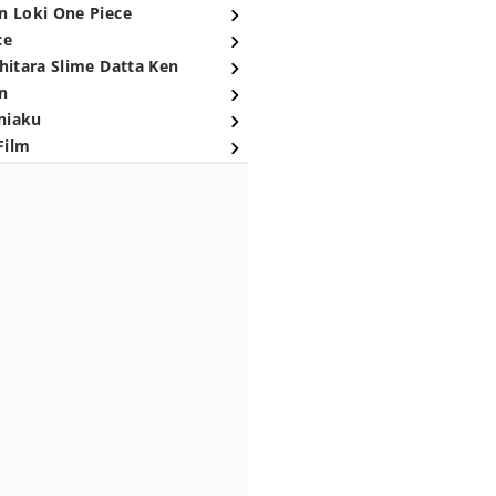
n Loki One Piece
ce
hitara Slime Datta Ken
n
niaku
Film