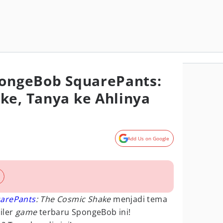
pongeBob SquarePants:
ke, Tanya ke Ahlinya
Add Us on Google
arePants
: The Cosmic Shake
menjadi tema
iler
game
terbaru SpongeBob ini!