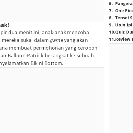
6
.
Pangera
7
.
One Pie
8
.
Tensei S
nak!
9
.
Upin Ipi
mpir dua menit ini, anak-anak mencoba
10
.
Quiz Du
11
.
Review 
g mereka sukai dalam
game
yang akan
imana membuat permohonan yang ceroboh
n Balloon-Patrick berangkat ke sebuah
nyelamatkan Bikini Bottom.