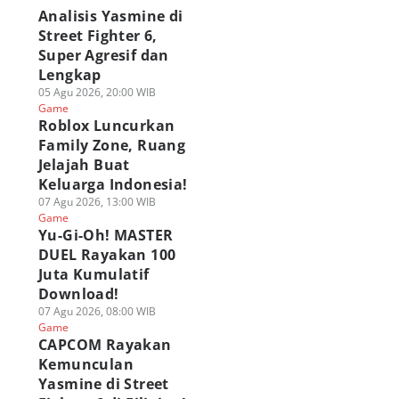
Analisis Yasmine di
Street Fighter 6,
Super Agresif dan
Lengkap
05 Agu 2026, 20:00 WIB
Game
Roblox Luncurkan
Family Zone, Ruang
Jelajah Buat
Keluarga Indonesia!
07 Agu 2026, 13:00 WIB
Game
Yu-Gi-Oh! MASTER
DUEL Rayakan 100
Juta Kumulatif
APCOM Rayakan
Analisis Yasmine di
ragingzet Obrolin
emunculan
Street Fighter 6,
Juara Wuthering
Download!
smine di Street
Super Agresif dan
Waves: Holographi
07 Agu 2026, 08:00 WIB
ghter 6 di Filipina!
Lengkap
Overdrive 2026!
Game
 Agu 2026, 08:00 WIB
05 Agu 2026, 20:00 WIB
03 Agu 2026, 19:15 WIB
CAPCOM Rayakan
ame
Game
Game
Kemunculan
Yasmine di Street