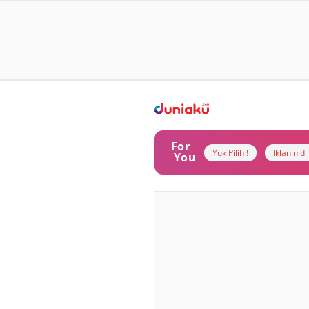
For
Yuk Pilih !
Iklanin d
You