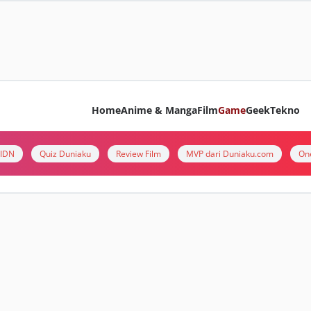
Home
Anime & Manga
Film
Game
Geek
Tekno
i IDN
Quiz Duniaku
Review Film
MVP dari Duniaku.com
On