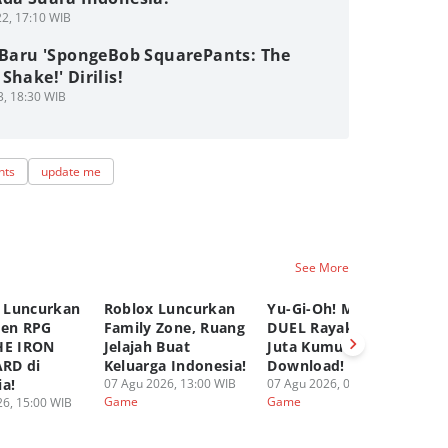
2, 17:10 WIB
r Baru 'SpongeBob SquarePants: The
Shake!' Dirilis!
3, 18:30 WIB
nts
update me
See More
 Luncurkan
Roblox Luncurkan
Yu-Gi-Oh! MASTER
C
pen RPG
Family Zone, Ruang
DUEL Rayakan 100
K
HE IRON
Jelajah Buat
Juta Kumulatif
Ya
RD di
Keluarga Indonesia!
Download!
Fi
ia!
07 Agu 2026, 13:00 WIB
07 Agu 2026, 08:00 WIB
06
Game
Game
G
6, 15:00 WIB