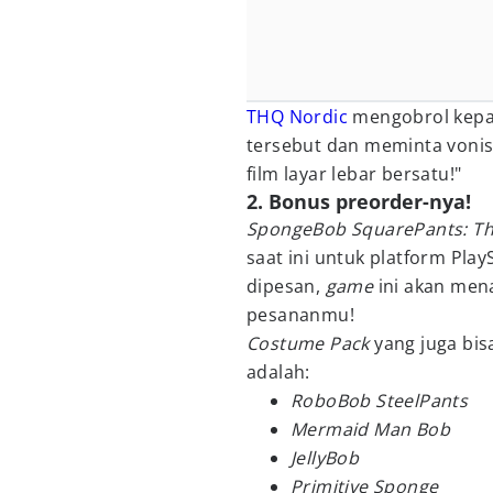
THQ Nordic
mengobrol kepada
tersebut dan meminta vonis
film layar lebar bersatu!"
2. Bonus preorder-nya!
SpongeBob SquarePants: Th
saat ini untuk platform Pla
dipesan,
game
ini akan me
pesananmu!
Costume Pack
yang juga bis
adalah:
RoboBob SteelPants
Mermaid Man Bob
JellyBob
Primitive Sponge