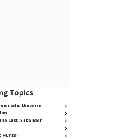
ng Topics
Cinematic Universe
Man
The Last Airbender
x Hunter