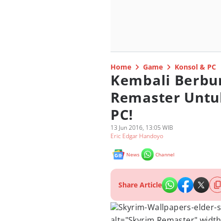
Home
Game
Konsol & PC
Kembali Berbu
Remaster Untuk
PC!
13 Jun 2016, 13:05 WIB
Eric Edgar Handoyo
News
Channel
Share Article
Skyrim-Wallpapers-elder-s
alt="Skyrim Remaster" width