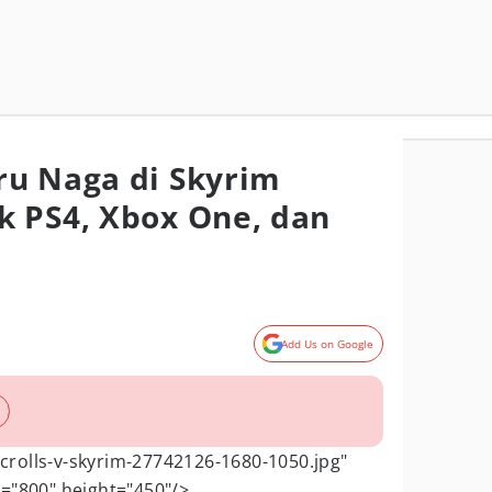
ru Naga di Skyrim
 PS4, Xbox One, dan
Add Us on Google
crolls-v-skyrim-27742126-1680-1050.jpg"
="800" height="450"/>