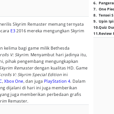
6
.
Pangera
7
.
One Pie
8
.
Tensei S
9
.
Upin Ipi
erilis Skyrim Remaster memang ternyata
10
.
Quiz Du
acara
E3
2016 mereka mengungkan Skyrim
11
.
Review 
un kelima bagi game milik Bethesda
rolls V: Skyrim
. Menyambut hari jadinya itu,
 ini, pihak pengembang mengungkapkan
Skyrim Remaster
dengan kualitas HD. Game
crolls V: Skyrim Special Edition
ini
C
,
Xbox One
, dan juga
PlayStation 4
. Dalam
g dijalani di hari ini juga memberikan
 yang juga memberikan perbedaan grafis
rim
Remaster.