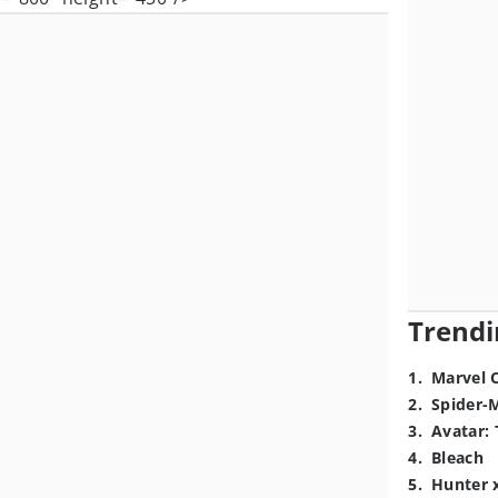
Trendi
1
.
Marvel 
2
.
Spider-
3
.
Avatar: 
4
.
Bleach
5
.
Hunter 