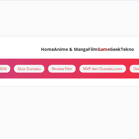
Home
Anime & Manga
Film
Game
Geek
Tekno
i IDN
Quiz Duniaku
Review Film
MVP dari Duniaku.com
On