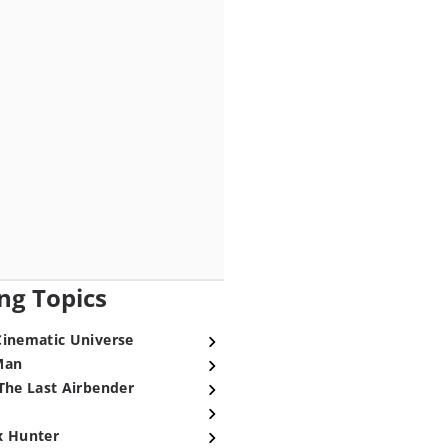
ng Topics
Cinematic Universe
Man
The Last Airbender
x Hunter