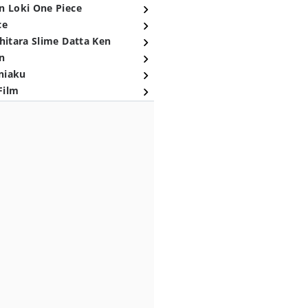
n Loki One Piece
ce
hitara Slime Datta Ken
n
niaku
Film