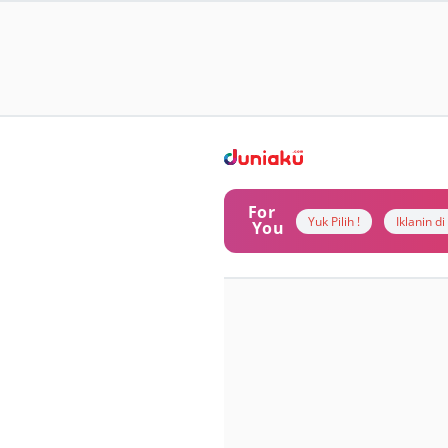
For
Yuk Pilih !
Iklanin d
You