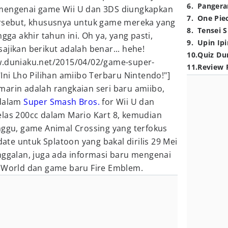
6
.
Pangera
 mengenai game Wii U dan 3DS diungkapkan
7
.
One Pie
ersebut, khususnya untuk game mereka yang
8
.
Tensei S
gga akhir tahun ini. Oh ya, yang pasti,
9
.
Upin Ipi
ajikan berikut adalah benar... hehe!
10
.
Quiz Du
w.duniaku.net/2015/04/02/game-super-
11
.
Review 
Ini Lho Pilihan amiibo Terbaru Nintendo!"]
arin adalah rangkaian seri baru amiibo,
 dalam
Super Smash Bros.
for Wii U dan
elas 200cc dalam Mario Kart 8, kemudian
nggu, game Animal Crossing yang terfokus
te untuk Splatoon yang bakal dirilis 29 Mei
nggalan, juga ada informasi baru mengenai
y World dan game baru Fire Emblem.