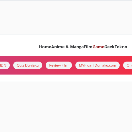
Home
Anime & Manga
Film
Game
Geek
Tekno
i IDN
Quiz Duniaku
Review Film
MVP dari Duniaku.com
On