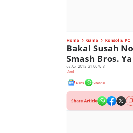
Home
Game
Konsol & PC
Bakal Susah No
Smash Bros. Yan
02 Apr 2015, 21:00 WIB
Doni
News
Channel
Share Article