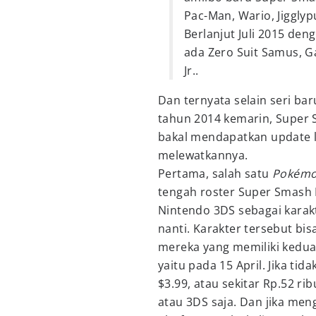
Pac-Man, Wario, Jigglyp
Berlanjut Juli 2015 de
ada Zero Suit Samus, G
Jr..
Dan ternyata selain seri bar
tahun 2014 kemarin, Super 
bakal mendapatkan update la
melewatkannya.
Pertama, salah satu
Pokém
tengah roster Super Smash B
Nintendo 3DS sebagai karak
nanti. Karakter tersebut bisa
mereka yang memiliki kedua 
yaitu pada 15 April. Jika ti
$3.99, atau sekitar Rp.52 ri
atau 3DS saja. Dan jika me