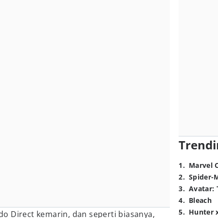
Trendi
1
.
Marvel 
2
.
Spider-
3
.
Avatar: 
4
.
Bleach
5
.
Hunter 
o Direct kemarin, dan seperti biasanya,