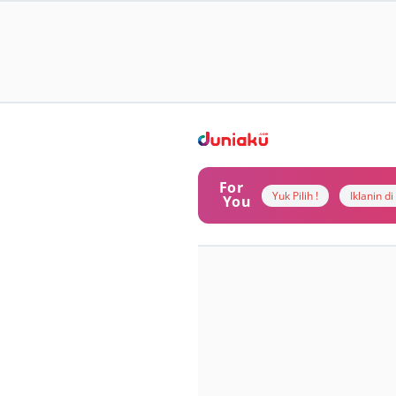
For
Yuk Pilih !
Iklanin d
You