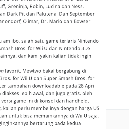
uff, Greninja, Robin, Lucina dan Ness.
ngan Dark Pit dan Palutena. Dan September
anondorf, Olimar, Dr. Mario dan Bowser
u amiibo, salah satu game terlaris Nintendo
Smash Bros. for Wii U dan Nintendo 3DS
innya, dan kami yakin kalian tidak ingin
on
favorit, Mewtwo bakal bergabung di
ros. for Wii U dan Super Smash Bros. for
ter tambahan downloadable pada 28 April
 diakses lebih awal, dan juga gratis, oleh
versi game ini di konsol dan handheld,
dak, kalian perlu membelinya dengan harga US
buan untuk bisa memainkannya di Wii U saja,
nginginkannya bertarung pada kedua