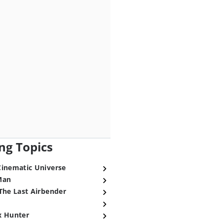
ng Topics
Cinematic Universe
Man
The Last Airbender
x Hunter