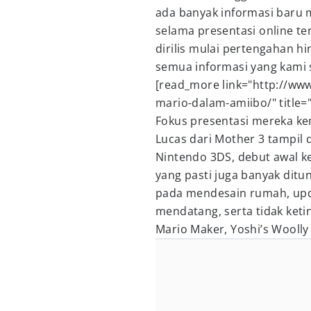
ada banyak informasi baru
selama presentasi online t
dirilis mulai pertengahan hin
semua informasi yang kami s
[read_more link="http://ww
mario-dalam-amiibo/" title="
Fokus presentasi mereka kem
Lucas dari Mother 3 tampil
Nintendo 3DS, debut awal k
yang pasti juga banyak ditu
pada mendesain rumah, upda
mendatang, serta tidak keti
Mario Maker, Yoshi’s Wooll