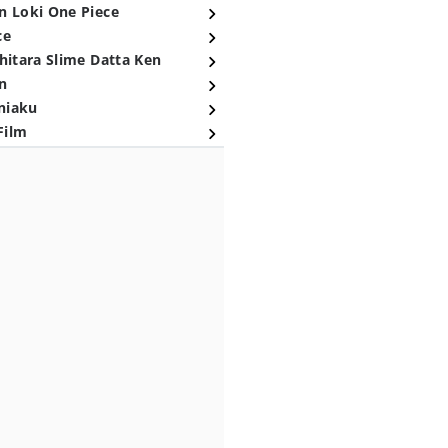
n Loki One Piece
ce
hitara Slime Datta Ken
n
niaku
Film