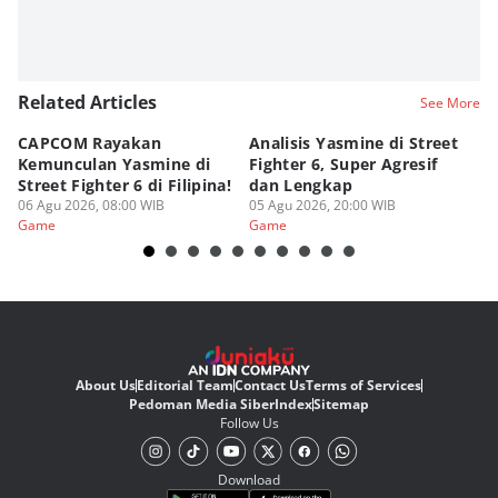
Related Articles
See More
CAPCOM Rayakan
Analisis Yasmine di Street
ra
Kemunculan Yasmine di
Fighter 6, Super Agresif
W
Street Fighter 6 di Filipina!
dan Lengkap
Ho
06 Agu 2026, 08:00 WIB
05 Agu 2026, 20:00 WIB
20
03
Game
Game
G
About Us
Editorial Team
Contact Us
Terms of Services
Pedoman Media Siber
Index
Sitemap
Follow Us
Download