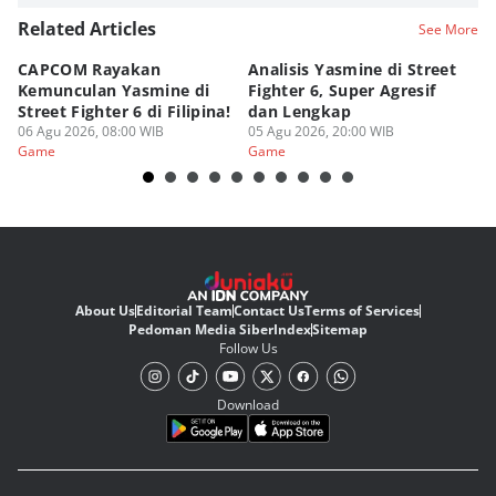
Related Articles
See More
CAPCOM Rayakan
Analisis Yasmine di Street
ra
Kemunculan Yasmine di
Fighter 6, Super Agresif
W
Street Fighter 6 di Filipina!
dan Lengkap
Ho
06 Agu 2026, 08:00 WIB
05 Agu 2026, 20:00 WIB
20
03
Game
Game
G
About Us
Editorial Team
Contact Us
Terms of Services
Pedoman Media Siber
Index
Sitemap
Follow Us
Download