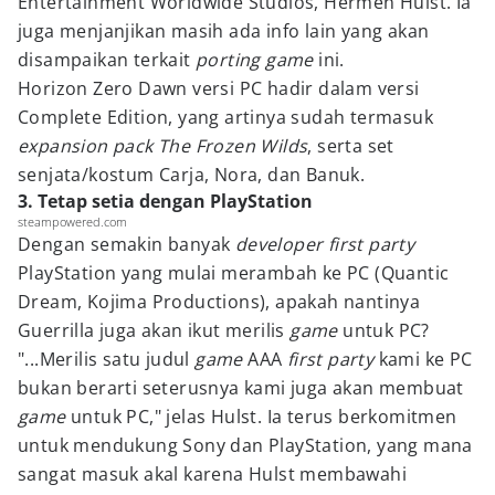
Entertainment Worldwide Studios, Hermen Hulst. Ia
juga menjanjikan masih ada info lain yang akan
disampaikan terkait
porting game
ini.
Horizon Zero Dawn versi PC hadir dalam versi
Complete Edition, yang artinya sudah termasuk
expansion pack The Frozen Wilds
, serta set
senjata/kostum Carja, Nora, dan Banuk.
3. Tetap setia dengan PlayStation
steampowered.com
Dengan semakin banyak
developer first party
PlayStation yang mulai merambah ke PC (Quantic
Dream, Kojima Productions), apakah nantinya
Guerrilla juga akan ikut merilis
game
untuk PC?
"...Merilis satu judul
game
AAA
first party
kami ke PC
bukan berarti seterusnya kami juga akan membuat
game
untuk PC," jelas Hulst. Ia terus berkomitmen
untuk mendukung Sony dan PlayStation, yang mana
sangat masuk akal karena Hulst membawahi