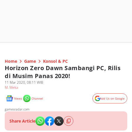
Home
Game
Konsol & PC
Horizon Zero Dawn Sambangi PC, Rilis
di Musim Panas 2020!
11 Mar 2020, 08:11 WIB
M. Meka
News
Channel
Add Us on Google
gamesradar.com
Share Article