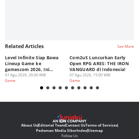
Related Articles
See More
Level Infinite Siap Bawa
Com2uS Luncurkan Early
R
Lineup Game ke
Open RPG ARES: THE IRON
Zo
gamescom 2026, Ini
VANGUARD di Indonesia!
Ke
Judulnya!
07 Agu 2026, 20:00 WIB
07 Agu 2026, 15:00 WIB
07
Game
Game
G
About Us
Editorial Team
Contact Us
Terms of Services
Pedoman Media Siber
Index
Sitemap
Follow Us