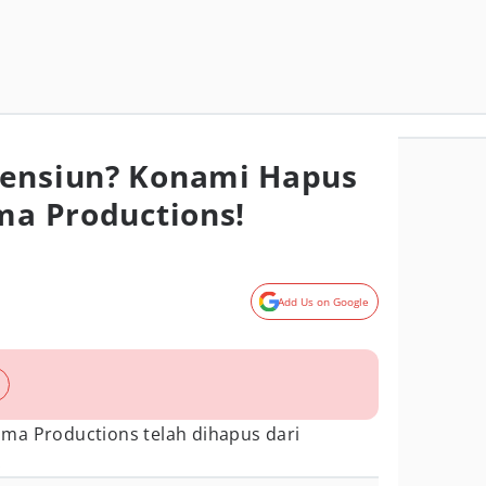
Pensiun? Konami Hapus
ima Productions!
Add Us on Google
ma Productions telah dihapus dari
!