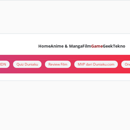
Home
Anime & Manga
Film
Game
Geek
Tekno
i IDN
Quiz Duniaku
Review Film
MVP dari Duniaku.com
On