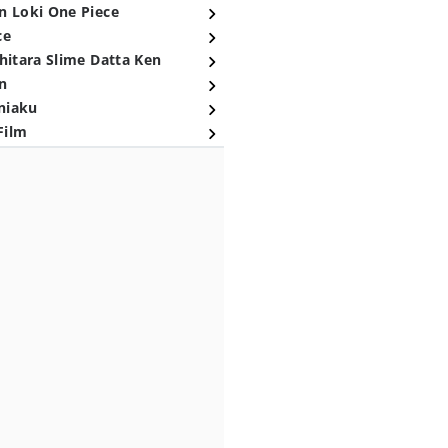
n Loki One Piece
ce
hitara Slime Datta Ken
n
niaku
Film