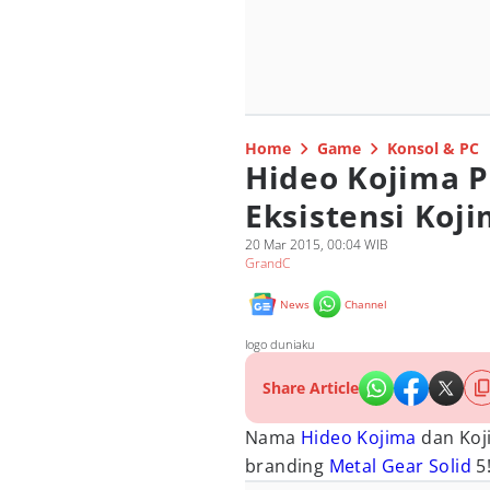
Home
Game
Konsol & PC
Hideo Kojima 
Eksistensi Koj
20 Mar 2015, 00:04 WIB
GrandC
News
Channel
logo duniaku
Share Article
Nama
Hideo Kojima
dan Koji
branding
Metal Gear Solid
5