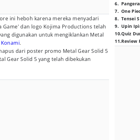
6
.
Pangera
7
.
One Pie
ore ini heboh karena mereka menyadari
8
.
Tensei S
ma Game' dan logo Kojima Productions telah
9
.
Upin Ipi
10
.
Quiz Du
 yang digunakan untuk mengiklankan Metal
11
.
Review 
u
Konami
.
hapus dari poster promo Metal Gear Solid 5
tal Gear Solid 5 yang telah dibekukan