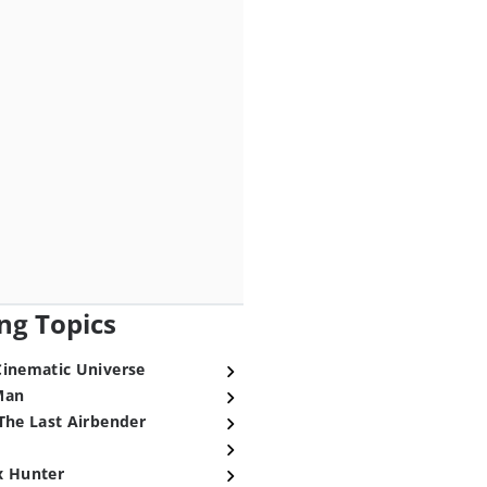
ng Topics
Cinematic Universe
Man
The Last Airbender
x Hunter