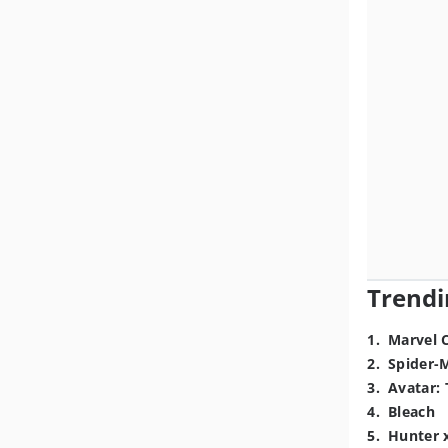
Trendi
1
.
Marvel 
2
.
Spider-
3
.
Avatar: 
4
.
Bleach
5
.
Hunter 