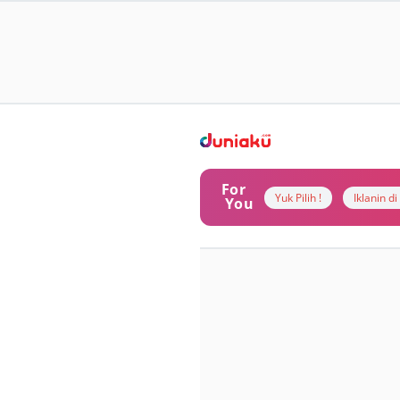
For
Yuk Pilih !
Iklanin d
You