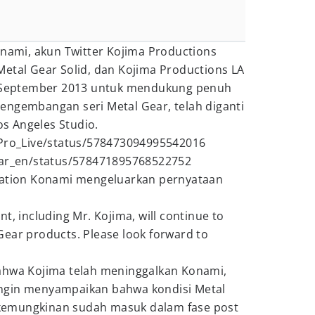
onami, akun Twitter Kojima Productions
etal Gear Solid, dan Kojima Productions LA
da September 2013 untuk mendukung penuh
engembangan seri Metal Gear, telah diganti
s Angeles Studio.
_Pro_Live/status/578473094995542016
ear_en/status/578471895768522752
lation Konami mengeluarkan pernyataan
t, including Mr. Kojima, will continue to
ear products. Please look forward to
ahwa Kojima telah meninggalkan Konami,
ngin menyampaikan bahwa kondisi Metal
 (kemungkinan sudah masuk dalam fase post