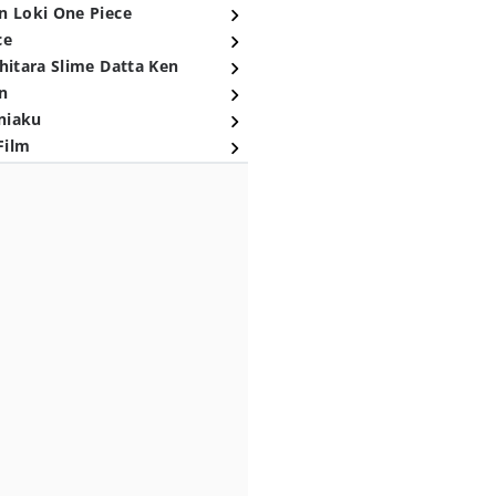
n Loki One Piece
ce
hitara Slime Datta Ken
n
niaku
Film