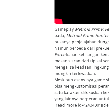
Gameplay
Metroid Prime: F
pada,
Metroid Prime Hunter
bukanya penjelajahan dunge
Namun berbeda dari prekue
Force
kalian kehilangan kend
mekanis scan dari tipikal s
mengalisa keadaan lingkun
mungkin terlewatkan.
Meskipun esensinya game sho
bisa mengkustomisasi peran
satu karakter difokuskan k
yang lainnya berperan untu
[read_more id="243430"][cl