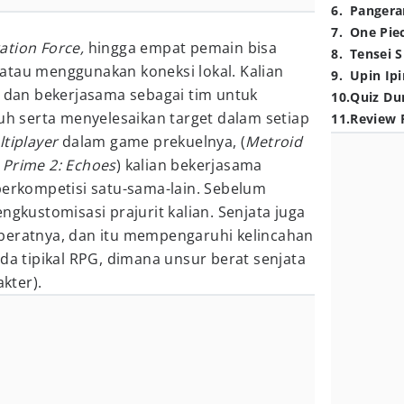
6
.
Pangera
7
.
One Pie
ation Force,
hingga empat pemain bisa
8
.
Tensei S
atau menggunakan koneksi lokal. Kalian
9
.
Upin Ipi
an bekerjasama sebagai tim untuk
10
.
Quiz Du
 serta menyelesaikan target dalam setiap
11
.
Review 
tiplayer
dalam game prekuelnya, (
Metroid
 Prime 2: Echoes
) kalian bekerjasama
berkompetisi satu-sama-lain. Sebelum
ngkustomisasi prajurit kalian. Senjata juga
beratnya, dan itu mempengaruhi kelincahan
ada tipikal RPG, dimana unsur berat senjata
kter).