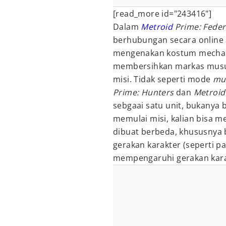
[read_more id="243416"]
Dalam
Metroid
Prime: Feder
berhubungan secara online 
mengenakan kostum mecha d
membersihkan markas musuh
misi. Tidak seperti mode
mul
Prime: Hunters
dan
Metroid
sebgaai satu unit, bukanya 
memulai misi, kalian bisa me
dibuat berbeda, khususnya 
gerakan karakter (seperti p
mempengaruhi gerakan kara