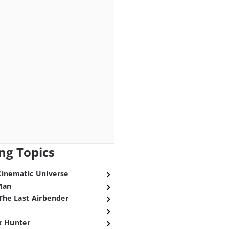
ng Topics
Cinematic Universe
Man
The Last Airbender
x Hunter