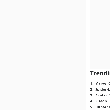
Trendi
1
.
Marvel 
2
.
Spider-
3
.
Avatar: 
4
.
Bleach
5
.
Hunter 