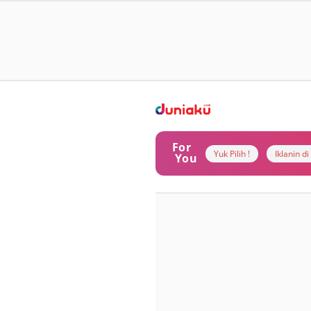
For
Yuk Pilih !
Iklanin d
You