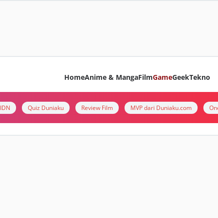
Home
Anime & Manga
Film
Game
Geek
Tekno
i IDN
Quiz Duniaku
Review Film
MVP dari Duniaku.com
On