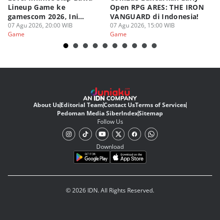
Lineup Game ke
Open RPG ARES: THE IRON
Zo
gamescom 2026, Ini
VANGUARD di Indonesia!
Ke
Judulnya!
07 Agu 2026, 20:00 WIB
07 Agu 2026, 15:00 WIB
07
Game
Game
G
About Us
Editorial Team
Contact Us
Terms of Services
Pedoman Media Siber
Index
Sitemap
Follow Us
Download
© 2026 IDN. All Rights Reserved.