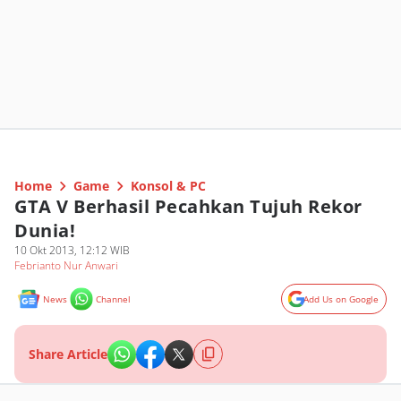
Home
Game
Konsol & PC
GTA V Berhasil Pecahkan Tujuh Rekor
Dunia!
10 Okt 2013, 12:12 WIB
Febrianto Nur Anwari
News
Channel
Add Us on Google
Share Article