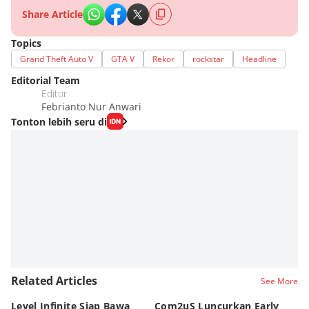
Share Article
Topics
Grand Theft Auto V
GTA V
Rekor
rockstar
Headline
Editorial Team
Editor
Febrianto Nur Anwari
Tonton lebih seru di
Related Articles
See More
Level Infinite Siap Bawa
Com2uS Luncurkan Early
R