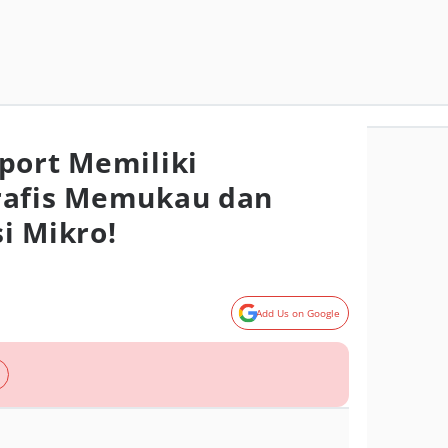
port Memiliki
rafis Memukau dan
i Mikro!
Add Us on Google