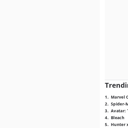
Trendi
1
.
Marvel 
2
.
Spider-
3
.
Avatar: 
4
.
Bleach
5
.
Hunter 