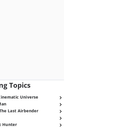
ng Topics
Cinematic Universe
Man
The Last Airbender
x Hunter