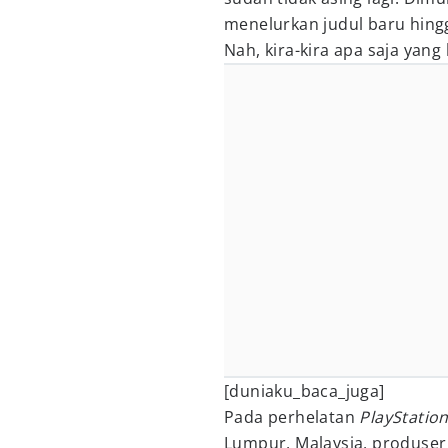
menelurkan judul baru hingg
Nah, kira-kira apa saja yang
[duniaku_baca_juga]
Pada perhelatan
PlayStatio
Lumpur, Malaysia, produser 