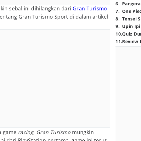
6
.
Pangera
kin sebal ini dihilangkan dari
Gran Turismo
7
.
One Pie
entang Gran Turismo Sport di dalam artikel
8
.
Tensei S
9
.
Upin Ipi
10
.
Quiz Du
11
.
Review 
an game
racing
,
Gran Turismo
mungkin
lai dari PlayStation pertama, game ini terus