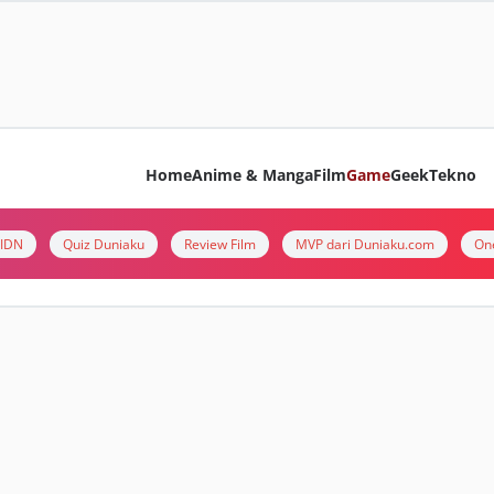
Home
Anime & Manga
Film
Game
Geek
Tekno
i IDN
Quiz Duniaku
Review Film
MVP dari Duniaku.com
On