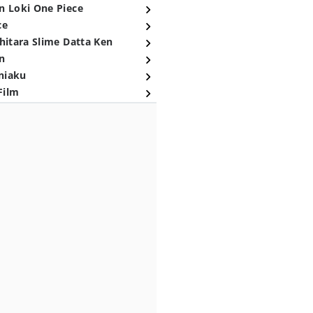
n Loki One Piece
ce
hitara Slime Datta Ken
n
niaku
Film