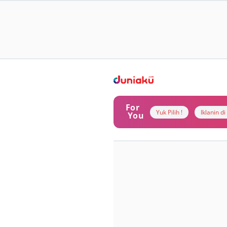
For
Yuk Pilih !
Iklanin d
You