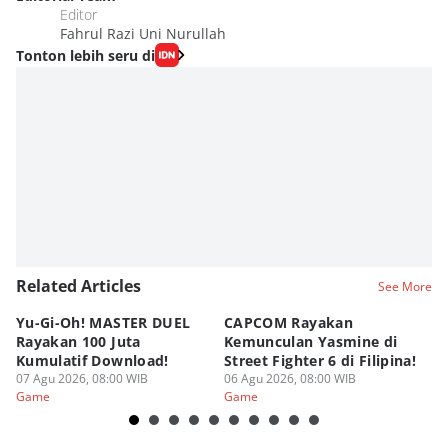
Editor
Fahrul Razi Uni Nurullah
Tonton lebih seru di
Related Articles
See More
Yu-Gi-Oh! MASTER DUEL
CAPCOM Rayakan
An
Rayakan 100 Juta
Kemunculan Yasmine di
Fi
Kumulatif Download!
Street Fighter 6 di Filipina!
d
07 Agu 2026, 08:00 WIB
06 Agu 2026, 08:00 WIB
05
Game
Game
G