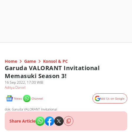
Home
Game
Konsol & PC
Garuda VALORANT Invitational
Memasuki Season 3!
16 Sep 2022, 17:00 WIB
Aditya Daniel
News
Channel
Add Us on Google
dok. Garuda VALORANT Invitational
Share Article