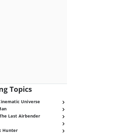
ng Topics
Cinematic Universe
Man
The Last Airbender
x Hunter