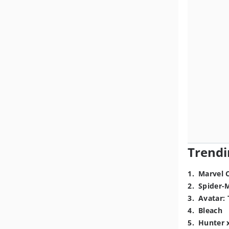
Trendi
1
.
Marvel 
2
.
Spider-
3
.
Avatar: 
4
.
Bleach
5
.
Hunter 