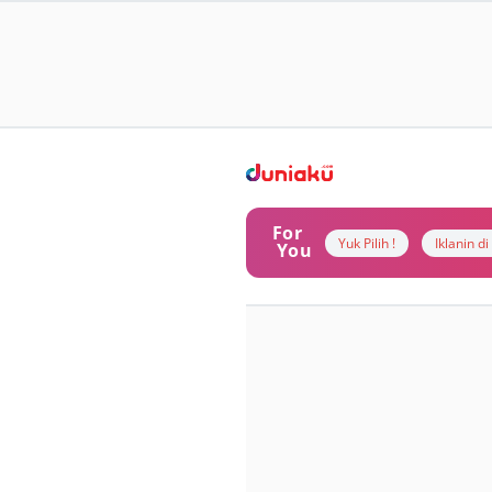
For
Yuk Pilih !
Iklanin d
You