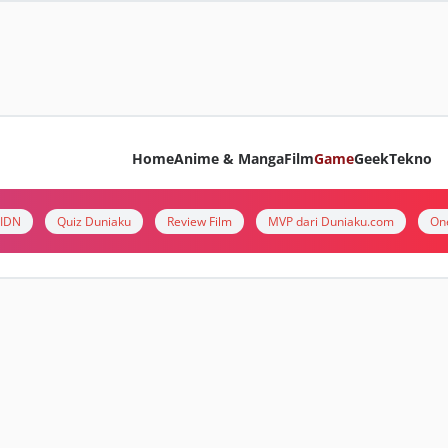
Home
Anime & Manga
Film
Game
Geek
Tekno
i IDN
Quiz Duniaku
Review Film
MVP dari Duniaku.com
On