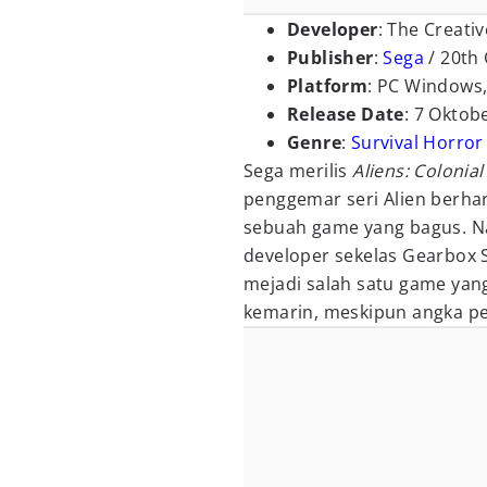
Developer
: The Creati
Publisher
:
Sega
/ 20th
Platform
: PC Windows
Release Date
: 7 Oktob
Genre
:
Survival Horror
Sega merilis
Aliens: Colonia
penggemar seri Alien berha
sebuah game yang bagus. N
developer sekelas Gearbox 
mejadi salah satu game ya
kemarin, meskipun angka p