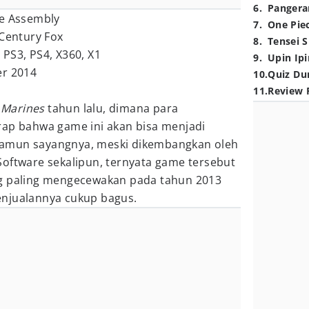
6
.
Pangera
ve Assembly
7
.
One Pie
 Century Fox
8
.
Tensei S
, PS3,
PS4,
X360,
X1
9
.
Upin Ipi
er 2014
10
.
Quiz Du
11
.
Review 
l Marines
tahun lalu, dimana para
rap bahwa game ini akan bisa menjadi
amun sayangnya, meski dikembangkan oleh
Software sekalipun, ternyata game tersebut
ng paling mengecewakan pada tahun 2013
enjualannya cukup bagus.