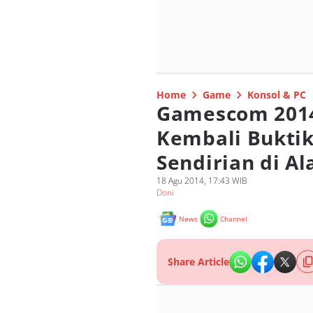
Home
Game
Konsol & PC
Gamescom 2014:
Kembali Bukti
Sendirian di A
18 Agu 2014, 17:43 WIB
Doni
News
Channel
Share Article