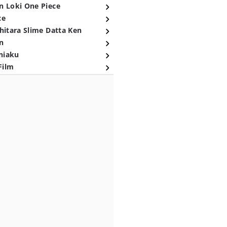
n Loki One Piece
ce
hitara Slime Datta Ken
n
niaku
Film