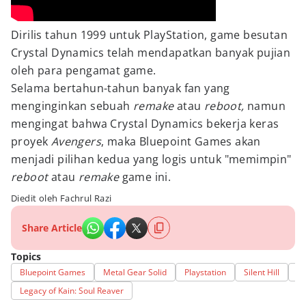
Dirilis tahun 1999 untuk PlayStation, game besutan
Crystal Dynamics telah mendapatkan banyak pujian
oleh para pengamat game.
Selama bertahun-tahun banyak fan yang
menginginkan sebuah
remake
atau
reboot,
namun
mengingat bahwa Crystal Dynamics bekerja keras
proyek
Avengers
, maka Bluepoint Games akan
menjadi pilihan kedua yang logis untuk "memimpin"
reboot
atau
remake
game ini.
Diedit oleh Fachrul Razi
Share Article
Topics
Bluepoint Games
Metal Gear Solid
Playstation
Silent Hill
Dr
Legacy of Kain: Soul Reaver