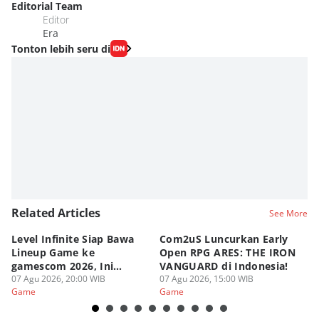
Editorial Team
Editor
Era
Tonton lebih seru di
Related Articles
See More
Level Infinite Siap Bawa
Com2uS Luncurkan Early
R
Lineup Game ke
Open RPG ARES: THE IRON
Zo
gamescom 2026, Ini
VANGUARD di Indonesia!
Ke
Judulnya!
07 Agu 2026, 20:00 WIB
07 Agu 2026, 15:00 WIB
07
Game
Game
G