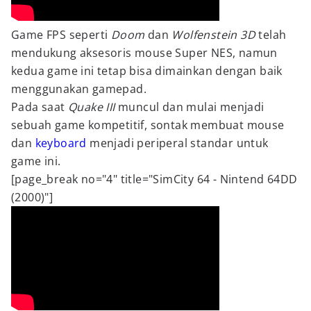
Game FPS seperti
Doom
dan
Wolfenstein
3D
telah
mendukung aksesoris mouse Super NES, namun
kedua game ini tetap bisa dimainkan dengan baik
menggunakan gamepad.
Pada saat
Quake III
muncul dan mulai menjadi
sebuah game kompetitif, sontak membuat mouse
dan
keyboard
menjadi periperal standar untuk
game ini.
[page_break no="4" title="SimCity 64 - Nintend 64DD
(2000)"]