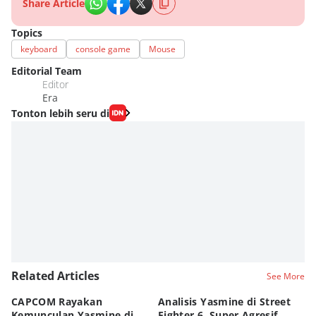
Share Article
Topics
keyboard
console game
Mouse
Editorial Team
Editor
Era
Tonton lebih seru di
Related Articles
See More
CAPCOM Rayakan
Analisis Yasmine di Street
ra
Kemunculan Yasmine di
Fighter 6, Super Agresif
W