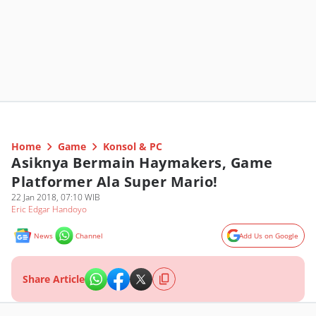
Home
Game
Konsol & PC
Asiknya Bermain Haymakers, Game
Platformer Ala Super Mario!
22 Jan 2018, 07:10 WIB
Eric Edgar Handoyo
News
Channel
Add Us on Google
Share Article