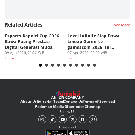
Related Articles
See More
Esports Kapolri Cup 2026
Level Infinite Siap Bawa
C
Bawa Ruang Prestasi
Lineup Game ke
O
Digital Generasi Muda!
gamescom 2026, Ini
V
09 Agu 2026, 21:22 WIB
Judulnya!
07 Agu 2026, 20:00 WIB
07
Game
Game
G
About Us
Editorial Team
Contact Us
Terms of Services
Pedoman Media Siber
Index
Sitemap
Follow Us
Download