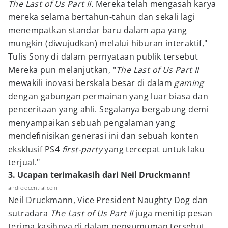
The Last of Us Part II.
Mereka telah mengasah karya
mereka selama bertahun-tahun dan sekali lagi
menempatkan standar baru dalam apa yang
mungkin (diwujudkan) melalui hiburan interaktif,"
Tulis Sony di dalam pernyataan publik tersebut
Mereka pun melanjutkan, "
The Last of Us Part II
mewakili inovasi berskala besar di dalam
gaming
dengan gabungan permainan yang luar biasa dan
penceritaan yang ahli. Segalanya bergabung demi
menyampaikan sebuah pengalaman yang
mendefinisikan generasi ini dan sebuah konten
eksklusif PS4
first-party
yang tercepat untuk laku
terjual."
3. Ucapan terimakasih dari Neil Druckmann!
androidcentral.com
Neil Druckmann, Vice President Naughty Dog dan
sutradara
The Last of Us Part II
juga menitip pesan
terima kasihnya di dalam pengumuman tersebut,